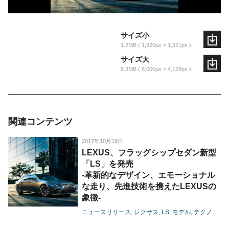
サイズ小
1.2MB
1,920px × 1,321px
サイズ大
6.3MB
6,000px × 4,128px
関連コンテンツ
2017年10月19日
LEXUS、フラッグシップセダン新型
「LS」を発売
-革新的なデザイン、エモーショナル
な走り、先進技術を携えたLEXUSの
象徴-
ニュースリリース
レクサス
LS
モデル
テクノロジー