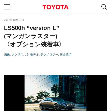
S
navigation
2017年10月19日
LS500h “version L”
(マンガンラスター)
〈オプション装着車〉
画像
レクサス
LS
モデル
テクノロジー
安全技術