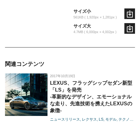
サイズ小
561KB
1,920px × 1,281px
サイズ大
4.7MB
6,000px × 4,002px
関連コンテンツ
2017年10月19日
LEXUS、フラッグシップセダン新型
「LS」を発売
-革新的なデザイン、エモーショナル
な走り、先進技術を携えたLEXUSの
象徴-
ニュースリリース
レクサス
LS
モデル
テクノロジー