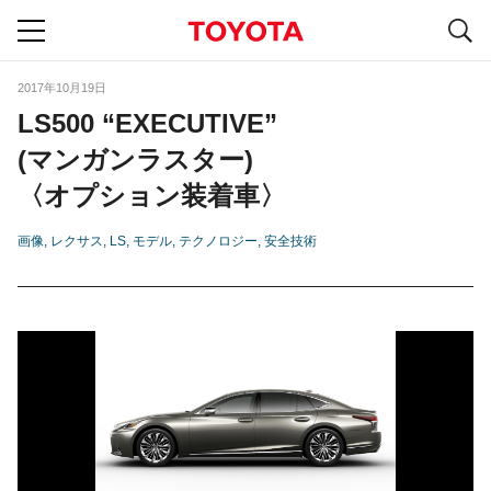
S
navigation
2017年10月19日
LS500 “EXECUTIVE”
(マンガンラスター)
〈オプション装着車〉
画像
レクサス
LS
モデル
テクノロジー
安全技術