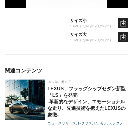
サイズ小
1.4MB
1,920px × 1,209px
サイズ大
1.6MB
2,048px × 1,290px
関連コンテンツ
2017年10月19日
LEXUS、フラッグシップセダン新型
「LS」を発売
-革新的なデザイン、エモーショナル
な走り、先進技術を携えたLEXUSの
象徴-
ニュースリリース
レクサス
LS
モデル
テクノロジー