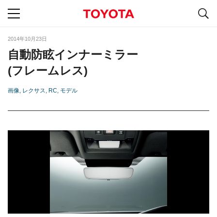
S
navigation
2014年10月23日
自動防眩インナーミラー
(フレームレス)
画像
レクサス
RC
モデル