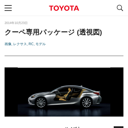
S
navigation
2014年10月23日
クーペ専用パッケージ (透視図)
画像
レクサス
RC
モデル