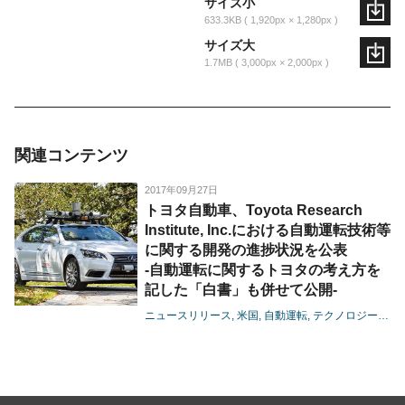
サイズ小
633.3KB
1,920px × 1,280px
サイズ大
1.7MB
3,000px × 2,000px
関連コンテンツ
2017年09月27日
トヨタ自動車、Toyota Research
Institute, Inc.における自動運転技術等
に関する開発の進捗状況を公表
-自動運転に関するトヨタの考え方を
記した「白書」も併せて公開-
ニュースリリース
米国
自動運転
テクノロジー
地域