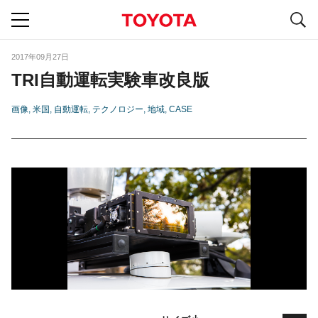
S
navigation
2017年09月27日
TRI自動運転実験車改良版
画像
米国
自動運転
テクノロジー
地域
CASE