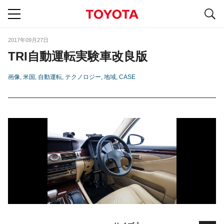
S
navigation
2017年09月27日
TRI自動運転実験車改良版
画像
米国
自動運転
テクノロジー
地域
CASE