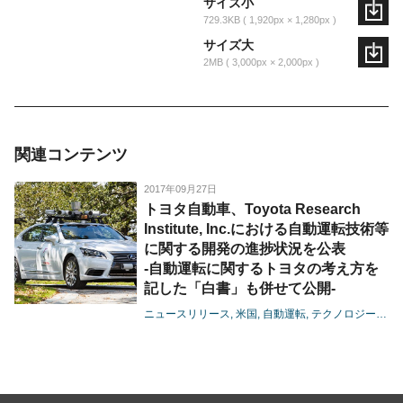
サイズ小
729.3KB
1,920px × 1,280px
サイズ大
2MB
3,000px × 2,000px
関連コンテンツ
2017年09月27日
トヨタ自動車、Toyota Research
Institute, Inc.における自動運転技術等
に関する開発の進捗状況を公表
-自動運転に関するトヨタの考え方を
記した「白書」も併せて公開-
ニュースリリース
米国
自動運転
テクノロジー
地域