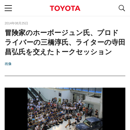
S
navigation
2014年08月25日
冒険家のホーボージュン氏、プロド
ライバーの三橋淳氏、ライターの寺田
昌弘氏を交えたトークセッション
画像