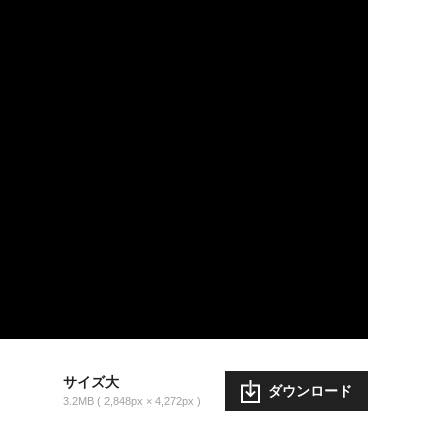
サイズ大
ダウンロード
3.2MB
2,848px × 4,272px