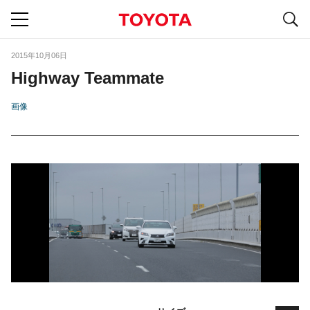
S
navigation
2015年10月06日
Highway Teammate
画像