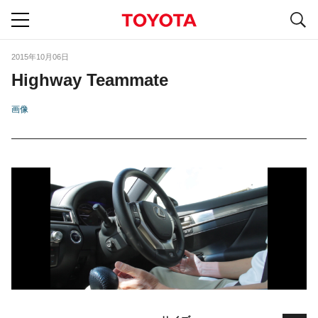
S
navigation
2015年10月06日
Highway Teammate
画像