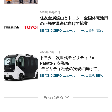
2025年10月08日
住友金属鉱山とトヨタ、全固体電池用
の正極材量産に向けて協業
BEYOND ZERO
ニュースリリース
経営
電池
BEV
2025年09月15日
トヨタ、次世代モビリティ「e-
Palette」を発売
-モビリティ社会の実現に向けて、マ
ルチな使い方を通じ新たな移動体験を
BEYOND ZERO
ニュースリリース
電池
BEV
カー
提供-