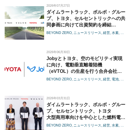
2026年07月27日
ダイムラートラック、ボルボ・グルー
プ、トヨタ、セルセントリックへの共
同参画に向けて出資契約を締結
-燃料電池の大型商用領域における協
BEYOND ZERO
ニュースリリース
経営
水素
電池
業が進展-
2026年06月30日
Jobyとトヨタ、空のモビリティ実現
に向け、電動垂直離着陸機
（eVTOL）の生産を行う合弁会社の
設立に着手
BEYOND ZERO
ニュースリリース
経営
電池
カー
-商用生産に向けた体制整備を本格化
し、機体の量産に向けた準備に着手-
2026年03月31日
ダイムラートラック、ボルボ・グルー
プ、セルセントリック、トヨタ
大型商用車向けを中心とした燃料電池
で協業、基本合意書を締結
BEYOND ZERO
ニュースリリース
経営
水素
電池