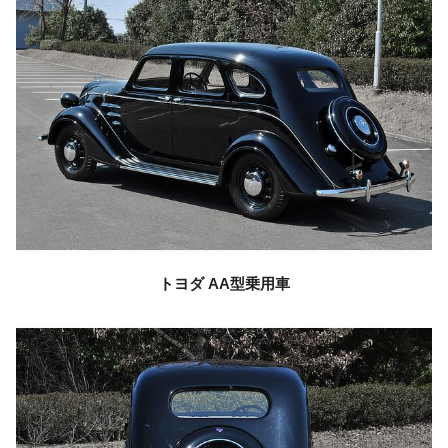
トヨダ
AA型乗用車