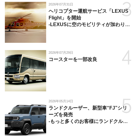
2026年07月31日
ヘリコプター運航サービス「LEXUS
Flight」を開始
-LEXUSに空のモビリティが加わり、
陸・海・空がつながる移動体験を提
供-
2026年07月29日
コースターを一部改良
2026年05月14日
ランドクルーザー、新型車“FJ”シリ
ーズを発売
-もっと多くのお客様にランドクルー
ザーを楽しんでいただくために、扱い
やすいサイズとし、より気軽に「移動