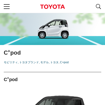
S
navigation
+
C
pod
モビリティ
トヨタブランド
モデル
トヨタ
C+pod
+
C
pod