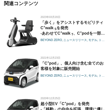
関連コンテンツ
2023年03月20日
「歩く」をアシストするモビリティ
+
C
walk
を発売
S
+
+
-あわせてC
walk
、C
podを一部改
T
良-
BEYOND ZERO
ニュースリリース
モデル
トヨタ
2021年12月23日
+
「C
pod」、個人向け含む全てのお
客様を対象に販売開始
BEYOND ZERO
ニュースリリース
モデル
トヨタ
2020年12月25日
+
超小型EV「C
pod」を発売
-「移動」の自由を拡張。環境に優し