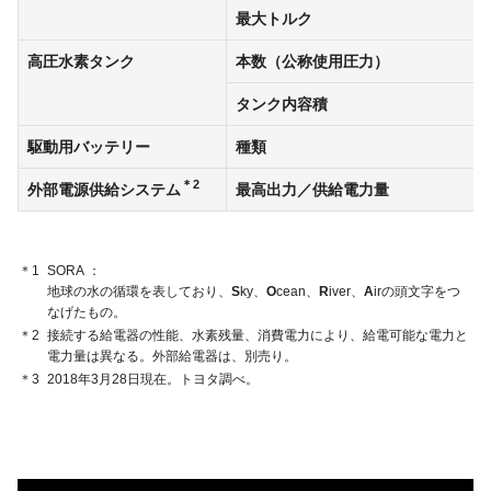
最大トルク
高圧水素タンク
本数（公称使用圧力）
タンク内容積
駆動用バッテリー
種類
＊2
外部電源供給システム
最高出力／供給電力量
＊1
SORA
地球の水の循環を表しており、
S
ky、
O
cean、
R
iver、
A
irの頭文字をつ
なげたもの。
＊2
接続する給電器の性能、水素残量、消費電力により、給電可能な電力と
電力量は異なる。外部給電器は、別売り。
＊3
2018年3月28日現在。トヨタ調べ。