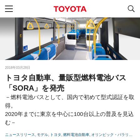
S
navigation
2018年03月28日
トヨタ自動車、量販型燃料電池バス
「SORA」を発売
－燃料電池バスとして、国内で初めて型式認証を取
得。
2020年までに東京を中心に100台以上の普及を見込
む－
ニュースリリース
モデル
トヨタ
燃料電池自動車
オリンピック・パラリンピック