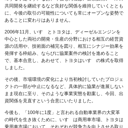
共同開発を継続するなど良好な関係を維持していくととも
に、今後の取引の可能性についても常にオープンな姿勢で
あることに変わりはありません。
2006年11月、いすゞとトヨタは、ディーゼルエンジンを
中心とした両社の開発・生産の分野における相互の経営資
源の活用や、技術面の補完を図り、相互にシナジー効果を
発揮する枠組み、ならびに協業案件の検討を進めること
で、基本合意し、あわせて、トヨタはいすゞの株式を取得
しました。
その後、市場環境の変化により当初検討していたプロジェ
クトの一部が中止になるなど、具体的に協業が進展しない
まま現在に至り、そのような事業実態を勘案し、今回、出
資関係を見直すという合意にいたりました。
今後も、「100年に1度」と言われる自動車業界の大変革
の時代を生き抜くために、いすゞは商用車市場、トヨタは
乗用車市場において、それぞれが競争力を向上させる取り