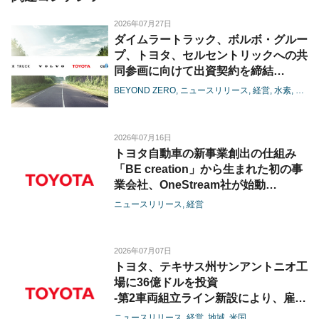
2026年07月27日
ダイムラートラック、ボルボ・グルー
プ、トヨタ、セルセントリックへの共
同参画に向けて出資契約を締結
-燃料電池の大型商用領域における協
BEYOND ZERO
ニュースリリース
経営
水素
電池
業が進展-
2026年07月16日
トヨタ自動車の新事業創出の仕組み
「BE creation」から生まれた初の事
業会社、OneStream社が始動
-OneStream社への3社の資本参画に
ニュースリリース
経営
より、港湾・コンテナ物流のさらなる
効率化を推進-
2026年07月07日
トヨタ、テキサス州サンアントニオ工
場に36億ドルを投資
-第2車両組立ライン新設により、雇用
創出と生産能力拡大を推進-
ニュースリリース
経営
地域
米国