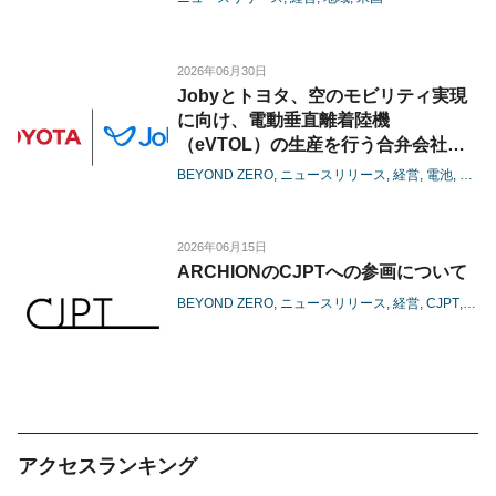
2026年06月30日
Jobyとトヨタ、空のモビリティ実現
に向け、電動垂直離着陸機
（eVTOL）の生産を行う合弁会社の
設立に着手
BEYOND ZERO
ニュースリリース
経営
電池
カー
-商用生産に向けた体制整備を本格化
し、機体の量産に向けた準備に着手-
2026年06月15日
ARCHIONのCJPTへの参画について
BEYOND ZERO
ニュースリリース
経営
CJPT
カー
アクセスランキング