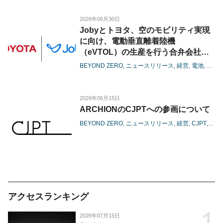
2026年06月30日
Jobyとトヨタ、空のモビリティ実現
に向け、電動垂直離着陸機
（eVTOL）の生産を行う合弁会社の
設立に着手
BEYOND ZERO
ニュースリリース
経営
電池
カー
-商用生産に向けた体制整備を本格化
し、機体の量産に向けた準備に着手-
2026年06月15日
ARCHIONのCJPTへの参画について
BEYOND ZERO
ニュースリリース
経営
CJPT
カー
アクセスランキング
2026年07月15日