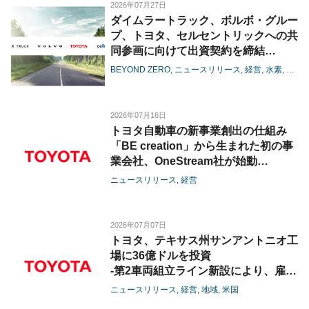
2026年07月27日
ダイムラートラック、ボルボ・グルー
プ、トヨタ、セルセントリックへの共
同参画に向けて出資契約を締結
-燃料電池の大型商用領域における協
BEYOND ZERO
ニュースリリース
経営
水素
電池
業が進展-
2026年07月16日
トヨタ自動車の新事業創出の仕組み
「BE creation」から生まれた初の事
業会社、OneStream社が始動
-OneStream社への3社の資本参画に
ニュースリリース
経営
より、港湾・コンテナ物流のさらなる
効率化を推進-
2026年07月07日
トヨタ、テキサス州サンアントニオ工
場に36億ドルを投資
-第2車両組立ライン新設により、雇用
創出と生産能力拡大を推進-
ニュースリリース
経営
地域
米国