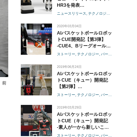
HR3を発表
-トルクサーボモジュール
ニュースリリース
テクノロジー
パートナーロ
とマスター操縦システムに
より、離れた場所の操縦者
2020年03月04日
の動作と連動し、しなやか
AIバスケットボールロボッ
に全身が動くロボットを開
トCUE開発記【第3弾】
発-
-CUE4、Bリーグオールス
ターに挑戦-
ストーリー
テクノロジー
パートナーロボット
2019年06月24日
AIバスケットボールロボッ
トCUE（キュー）開発記
。前
【第2弾】
-CUE3、ギネス世界記録™
ストーリー
テクノロジー
パートナーロボット
に挑戦-
2019年03月29日
AIバスケットボールロボッ
トCUE（キュー）開発記
-素人が一から新しいこと
に挑戦する社内チャレン
ストーリー
テクノロジー
パートナーロボット