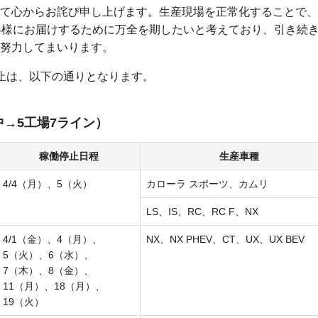
て心からお詫び申し上げます。生産現場を正常化することで、
客様にお届けするために万全を期したいと考えており、引き続
努力してまいります。
止は、以下の通りとなります。
中
→5工場7ライン）
稼働停止日程
生産車種
4/4（月）、5（火）
カローラ スポーツ、カムリ
LS、IS、RC、RC F、NX
4/1（金）、4（月）、
NX、NX PHEV、CT、UX、
UX BEV
5（火）、
6（水）、
7（木）、
8（金）、
11（月）、
18（月）、
19（火）