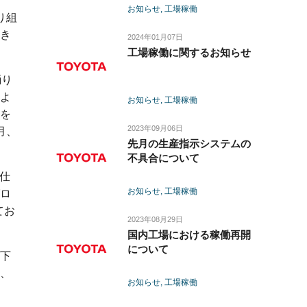
お知らせ
工場稼働
り組
き
2024年01月07日
工場稼働に関するお知らせ
踊り
よ
お知らせ
工場稼働
を
2023年09月06日
月、
先月の生産指示システムの
不具合について
仕
お知らせ
工場稼働
ロ
てお
2023年08月29日
国内工場における稼働再開
について
下
、
お知らせ
工場稼働