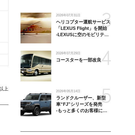
2026年07月31日
ヘリコプター運航サービス
「LEXUS Flight」を開始
-LEXUSに空のモビリティ
が加わり、陸・海・空がつ
ながる移動体験を提供-
2026年07月29日
コースターを一部改良
以上
2026年05月14日
ランドクルーザー、新型
車“FJ”シリーズを発売
-もっと多くのお客様にラ
ンドクルーザーを楽しんで
いただくために、扱いやす
いサイズとし、より気軽に