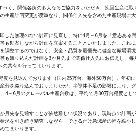
すべく、関係各所の多大なるご協力をいただき、挽回生産に取
の生産計画変更が度重なり、関係仕入先を含めた生産現場に大
即した無理のない計画に見直し、特に4月～6月を「意志ある
等も勘案しながら計画を立案することといたしました。これに
を調整するのではなく、安全・品質を最優先に健全な職場環境
等も織り込んだ計画を3か月先まで関係仕入先にお伝えし、毎
への共有を行ってまいります。
程度を見込んでおります（国内25万台、海外50万台）。年初に
産分を織り込んでおりましたが、半導体不足の影響により、グ
、4～6月のグローバル生産台数は、平均で月80万台程度とし
か月先を見通すことが依然難しい状況であり、現時点の計画が
状況を引き続き精査しながら、できるだけ急減産の幅を縮小し
めてまいります。