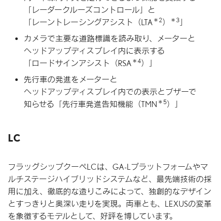
「レーダークルーズコントロール」と
＊2
＊3
「レーントレーシングアシスト
（LTA
）
」
カメラで主要な道路標識を
読み取り、
メーターと
ヘッドアップディスプレイ内に
表示する
＊4
「ロードサインアシスト
（RSA
）」
先行車の発進をメーターと
ヘッドアップディスプレイ内での
表示と
ブザーで
＊5
知らせる
「先行車発進告知機能
（TMN
）」
LC
フラッグシップクーペLCは、GA-Lプラットフォームやマ
ルチステージハイブリッドシステムなど、最先端技術の採
用に加え、徹底的な造りこみによって、独創的なデザイン
とすっきりと奥深い走りを実現。両車とも、LEXUSの変革
を象徴するモデルとして、好評を博しています。