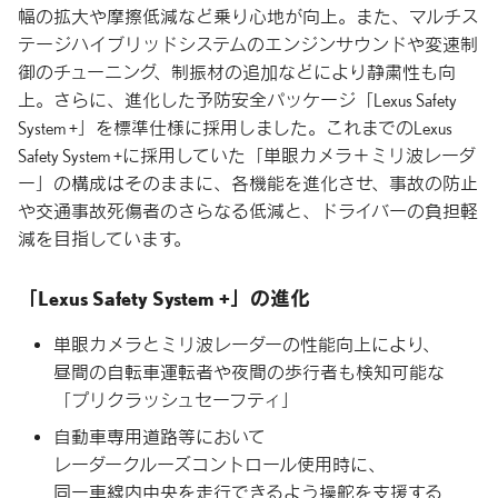
幅の拡大や摩擦低減など乗り心地が向上。また、マルチス
テージハイブリッドシステムのエンジンサウンドや変速制
御のチューニング、制振材の追加などにより静粛性も向
上。さらに、進化した予防安全パッケージ「Lexus Safety
System +」を標準仕様に採用しました。これまでのLexus
Safety System +に採用していた「単眼カメラ＋ミリ波レーダ
ー」の構成はそのままに、各機能を進化させ、事故の防止
や交通事故死傷者のさらなる低減と、ドライバーの負担軽
減を目指しています。
「Lexus Safety System +」の進化
単眼カメラとミリ波レーダーの
性能向上により、
昼間の
自転車運転者や
夜間の
歩行者も
検知可能な
「プリクラッシュセーフティ」
自動車専用道路等において
レーダークルーズコントロール
使用時に、
同一車線内中央を
走行できるよう
操舵を
支援する