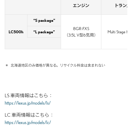
エンジン
トランス
“S package”
8GR-FXS
LC500h
“L package”
Multi Stage Hyb
（3.5L V型6気筒）
＊
北海道地区のみ価格が異なる。
リサイクル料金は含まれない
LS 車両情報はこちら
https://lexus.jp/models/ls/
LC 車両情報はこちら
https://lexus.jp/models/lc/