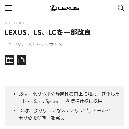
S
navigation
2018年08月30日
LEXUS、LS、LCを一部改良
ニュースリリース
モデル
レクサス
LS
LC
LSは、乗り心地や
静粛性の
向上に
加え、
進化した
「Lexus Safety System +」
を
標準仕様に
採用
LCは、よりリニアな
ステアリングフィールと
乗り心地の
向上を
実現