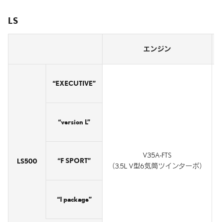
LS
エンジン
“EXECUTIVE”
“version L”
V35A-FTS
“F SPORT”
LS500
（3.5L V型6気筒ツインターボ）
“I package”