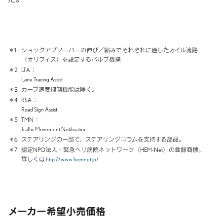
＊1
ショックアブソーバーの伸び／縮みで
それぞれに
適した
オイル流路
（オリフィス）を
設定する
バルブ機構
＊2
LTA
Lane Tracing Assist
＊3
カーブ速度抑制機能は除く。
＊4
RSA
Road Sign Assist
＊5
TMN
Traffic Movement Notification
＊6
ステアリングの一部で、
ステアリングコラムを
支持する
部品。
＊7
認定NPO法人・緊急ヘリ病院ネットワーク
（HEM-Net）の
登録商標。
詳しくは
http://www.hemnet.jp/
メーカー希望小売価格