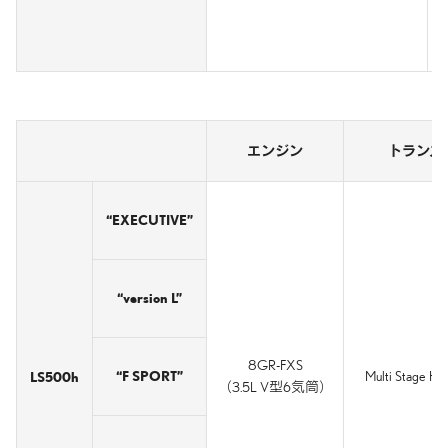
エンジン
トランス
“EXECUTIVE”
“version L”
8GR-FXS
“F SPORT”
LS500h
Multi Stage Hyb
（3.5L V型6気筒）