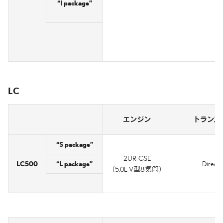
“I package”
LC
エンジン
トランス
“S package”
2UR-GSE
LC500
“L package”
Direct S
（5.0L V型8気筒）