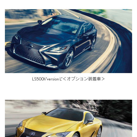
LS500h“version L”＜オプション装着車＞