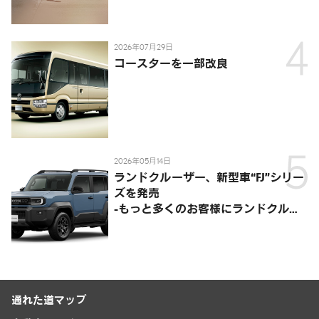
供-
2026年07月29日
コースターを一部改良
2026年05月14日
ランドクルーザー、新型車“FJ”シリー
ズを発売
-もっと多くのお客様にランドクルー
ザーを楽しんでいただくために、扱い
やすいサイズとし、より気軽に「移動
の自由」を提供-
通れた道マップ