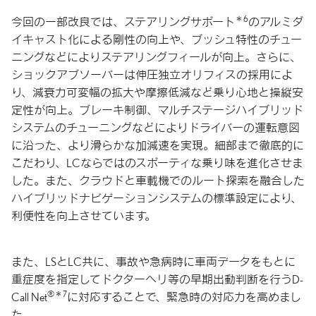
＊6
今回の一部改良では、ステアリングサポート
のアルミダ
イキャスト化による剛性の向上や、ブッシュ特性のチュー
ニングなどによりステアリングフィールが向上。さらに、
ショックアブソーバーは伸圧独立オリフィスの採用によ
り、減衰力可変幅の拡大や摩擦低減など乗り心地と操縦安
定性が向上。ブレーキ制御、マルチステージハイブリッド
システムのチューニングなどによりドライバーの運転意図
に沿った、より滑らかな加減速を実現。細部まで徹底的に
こだわり、LCならではのスポーティな乗り味を進化させま
した。また、クラウドと車載機でのルート探索を融合した
ハイブリッドナビゲーションシステムの標準設定により、
利便性を向上させています。
また、LSとLC共に、事故や急病時に車両データをもとに
重症度を指定してドクターヘリ等の早期出動判断を行うD-
®＊7
Call Net
に対応することで、緊急時の対応力を高めまし
た。