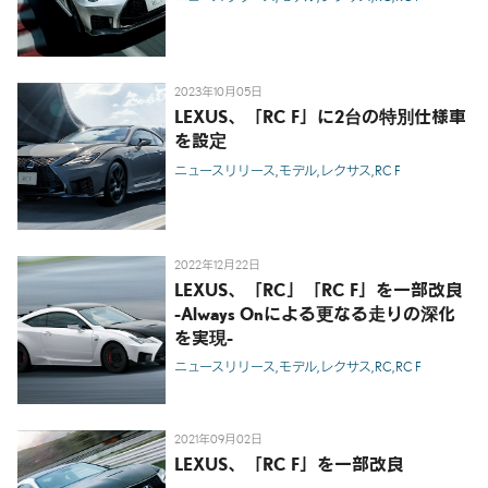
2023年10月05日
LEXUS、「RC F」に2台の特別仕様車
を設定
ニュースリリース
モデル
レクサス
RC F
2022年12月22日
LEXUS、「RC」「RC F」を一部改良
-Always Onによる更なる走りの深化
を実現-
ニュースリリース
モデル
レクサス
RC
RC F
2021年09月02日
LEXUS、「RC F」を一部改良