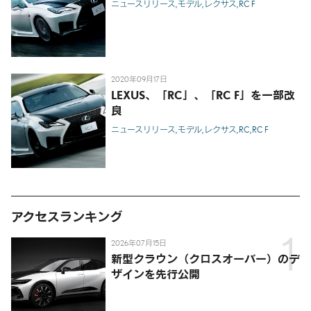
ニュースリリース
モデル
レクサス
RC F
2020年09月17日
LEXUS、「RC」、「RC F」を一部改
良
ニュースリリース
モデル
レクサス
RC
RC F
アクセスランキング
2026年07月15日
新型クラウン（クロスオーバー）のデ
ザインを先行公開