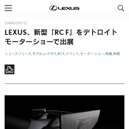
S
navigation
2018年12月07日
LEXUS、新型「RC F」をデトロイト
モーターショーで出展
ニュースリリース
モデル
レクサス
RC F
イベント
モーターショー
地域
米国