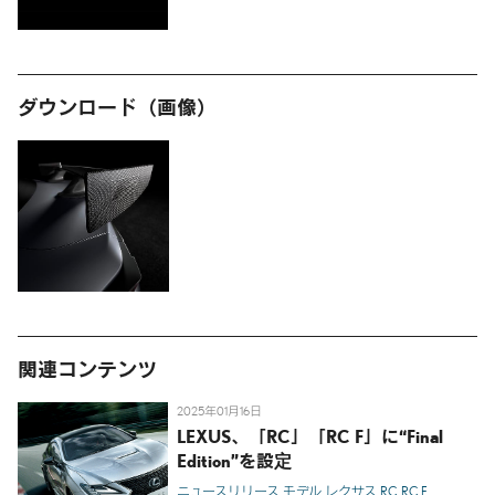
ダウンロード（画像）
関連コンテンツ
2025年01月16日
LEXUS、「RC」「RC F」に“Final
Edition”を設定
ニュースリリース
モデル
レクサス
RC
RC F