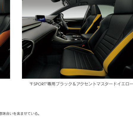
“F SPORT”専用ブラック＆
アクセントマスタードイエロ
意味合いを含ませている。