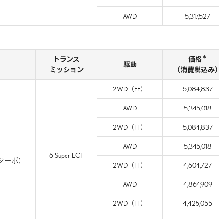
AWD
5,317,527
＊
トランス
価格
駆動
ミッション
（消費税込み
2WD（FF）
5,084,837
AWD
5,345,018
2WD（FF）
5,084,837
AWD
5,345,018
6 Super ECT
筒ターボ）
2WD（FF）
4,604,727
AWD
4,864,909
2WD（FF）
4,425,055