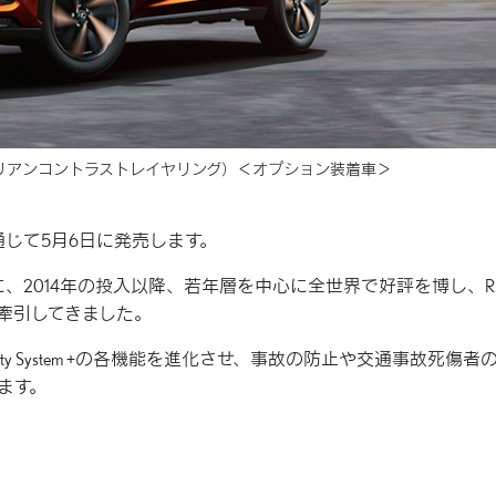
リアンコントラストレイヤリング）
＜オプション装着車＞
通じて5月6日に発売します。
、2014年の投入以降、若年層を中心に全世界で好評を博し、R
を牽引してきました。
ety System +の各機能を進化させ、事故の防止や交通事故死傷者
ます。