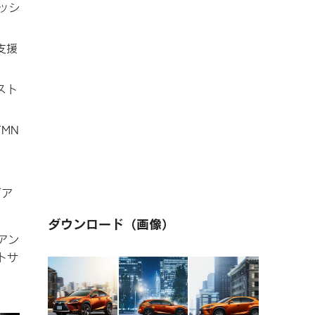
ッシ
支援
スト
MN
グア
ダウンロード（画像）
アン
トサ