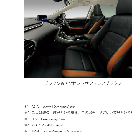
ブラック＆
アクセントサンフレアブラウン
＊1
ACA
Active Cornering Assist
＊2
Gearは装備・装具という意味。
この場合、格好いい道具という
＊3
LTA
Lane Tracing Assist
＊4
RSA
Road Sign Assist
＊5
TMN
Traffic Movement Notification