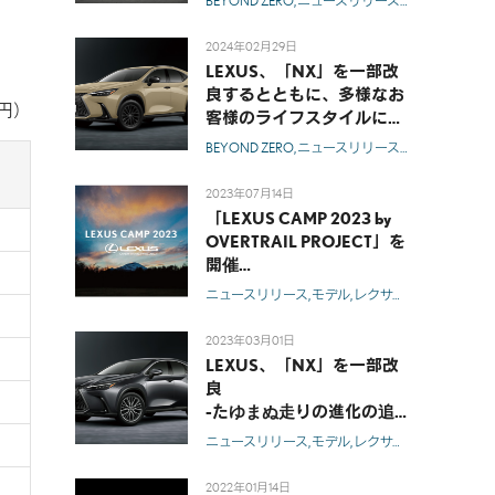
BEYOND ZERO
ニュースリリース
モデル
レクサ
2024年02月29日
LEXUS、「NX」を一部改
良するとともに、多様なお
 円）
客様のライフスタイルに寄
り添うラインアップを拡充
BEYOND ZERO
ニュースリリース
モデル
レクサ
）
2023年07月14日
「LEXUS CAMP 2023 by
OVERTRAIL PROJECT」を
開催
-大自然で楽しむオーナー
ニュースリリース
モデル
レクサス
RX
GX
NX
RZ
様限定のアウトドア体験を
募集開始-
2023年03月01日
LEXUS、「NX」を一部改
良
-たゆまぬ走りの進化の追
求-
ニュースリリース
モデル
レクサス
NX
テクノロ
2022年01月14日