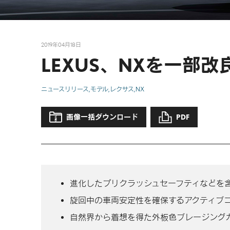
2019年04月18日
LEXUS、NXを一部改
ニュースリリース
モデル
レクサス
NX
画像一括ダウンロード
PDF
進化したプリクラッシュセーフティ
などを
旋回中の車両安定性を確保する
アクティブ
自然界から着想を得た外板色
ブレージング