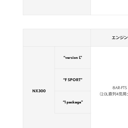
エンジン
“version L”
“F SPORT”
8AR-FTS
NX300
（2.0L直列4気
“I package”