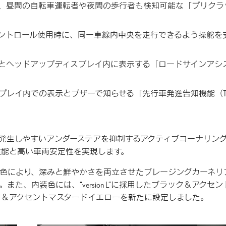
、昼間の自転車運転者や夜間の歩行者も検知可能な「プリクラ
ントロール使用時に、同一車線内中央を走行できるよう操舵を
」
とヘッドアップディスプレイ内に表示する「ロードサインアシ
プレイ内での表示とブザーで知らせる「先行車発進告知機能（T
発生しやすいアンダーステアを抑制するアクティブコーナリン
性能と高い車両安定性を実現します。
色により、深みと鮮やかさを両立させたブレージングカーネリ
、内装色には、“version L”に採用したブラック＆アクセン
ラック＆アクセントマスタードイエローを新たに設定しました。