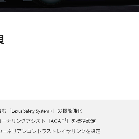
良
含む
「Lexus Safety System +」の
機能強化
＊1
コーナリングアシスト
［ACA
］を
標準設定
カーネリアン
コントラスト
レイヤリングを
設定