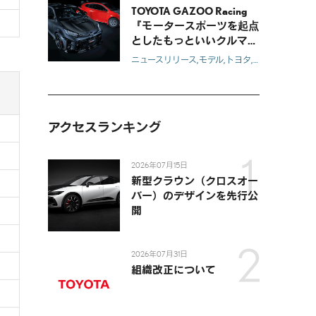
TOYOTA GAZOO Racing
『モータースポーツを起点
としたもっといいクルマづ
くり』を具現化するGR
ニュースリリース
モデル
トヨタ
レクサス
GR
GR
GT3 Concept、GRMNヤリ
スを世界初披露
）
アクセスランキング
2026年07月15日
新型クラウン（クロスオー
バー）のデザインを先行公
開
2026年07月31日
組織改正について