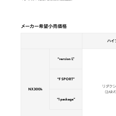
メーカー希望小売価格
ハイ
“version L”
“F SPORT”
リダクシ
NX300h
（2AR-
“I package”