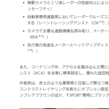
単眼カメラとミリ波レーダーの性能向上により
ュセーフティ」
自動車専用道路等においてレーダークルーズコ
＊3
する「レーントレーシングアシスト（LTA
）
カメラで主要な道路標識を読み取り、メーター
＊4
（RSA
）」
先行車の発進をメーターとヘッドアップディス
＊5
）」
また、コーナリング中、アクセルを踏み込んだ際に
シスト［ACA］を全車に標準設定し、優れた旋回
外板色は、赤土のような重厚感と日差しで際立つ発
コントラストレイヤリングを新たにオプション設定。また
ンフレアブラウンのほか、“F SPORT”専用にブ