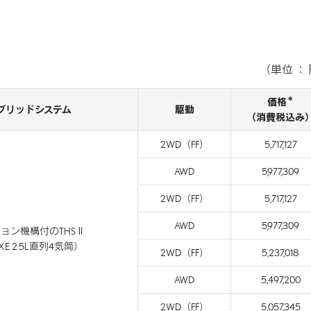
（単位 ：
＊
価格
ブリッドシステム
駆動
（消費税込み
2WD（FF）
5,717,127
AWD
5,977,309
2WD（FF）
5,717,127
AWD
5,977,309
ョン機構付のTHSⅡ
FXE 2.5L直列4気筒）
2WD（FF）
5,237,018
AWD
5,497,200
2WD（FF）
5,057,345