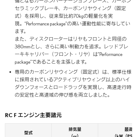
備となるカーボンパーテーションブレース、カーボン
セラミックブレーキ、カーボンリヤウィング（固定
式）を採用し、従来型比約70kgの軽量化を実
現。“Performance package”の高い運動性能に寄与してい
ます。
また、ディスクローターはリヤもフロントと同径の
380mmとし、さらに高い制動力を追求。レッドブレ
ーキキャリパー（フロント・リヤ）は“Performance
package”であることを主張します。
専用のカーボンリヤウィング（固定式）は、標準仕様
に採用されているアクティブリヤウィング以上のハイ
ダウンフォースとロードラッグを実現し、高速走行時
の安定性と高速域の伸び感を両立しました。
RC F エンジン主要諸元
排気量
最高
型式
（cc）
（kW（PS）/r