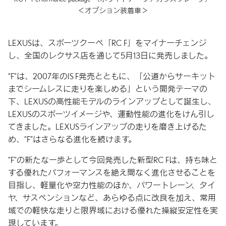
＜オプション装着車＞
LEXUSは、スポーツクーペ「RC F」をマイナーチェンジ
し、全国のレクサス店を通じて5月13日に発売しました。
“F”は、2007年のIS F発売とともに、「公道からサーキット
までシームレスに走りを楽しめる」という開発テーマの
下、LEXUSの高性能モデルのラインアップとして誕生し、
LEXUSのスポーツイメージや、運動性能の進化をけん引し
てきました。LEXUSラインアップの走りを磨き上げるた
め、“F”はさらなる進化を続けます。
“F”の新たな一歩として今回発売した新型RC Fは、持ち味と
する優れたパフォーマンスを絶え間なく進化させることを
目指し、軽量化や空力性能のほか、パワートレーン、タイ
ヤ、サスペンションなど、あらゆる点に改良を加え、常用
域での軽快な走りと限界域における優れた操縦安定性を実
現しています。