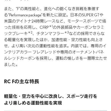
また、“F”の高性能と、進化への飽くなき挑戦を象徴す
る“Performance package”を新たに設定。日本のSUPER GTや
米国のデイトナ24時間レースなど、モータースポーツで培
＊1
った技術を応用し、CFRP
の外装部品やカーボンセラミ
＊2
＊3
ックブレーキ
、チタンマフラー
などの採用でさらな
る軽量化を実現したほか、加速性能・空力性能も向上さ
せ、より高い次元の運動性能を追求。内装では、専用のイ
ンテリアカラー フレアレッドや専用のオーナメントパネ
ルレッドカーボンを採用し、運転の愉しさを一層際立たせ
ました。
RC Fの主な特長
軽量化・空力を中心に改良し、
スポーツ走行を
より楽しめる
運動性能を
実現