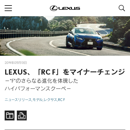
S
navigation
2019年05月13日
LEXUS、「RC F」をマイナーチェンジ
－“F”のさらなる進化を体現した
ハイパフォーマンスクーペ－
ニュースリリース
モデル
レクサス
RC F