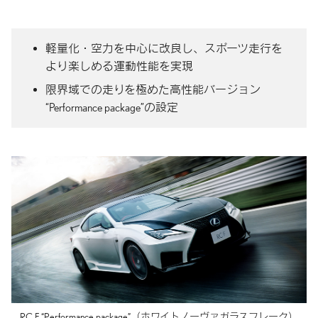
軽量化・空力を中心に改良し、
スポーツ走行を
より楽しめる
運動性能を
実現
限界域での走りを極めた
高性能バージョン
“Performance package”の
設定
RC F “Performance package”
（ホワイトノーヴァガラスフレーク）