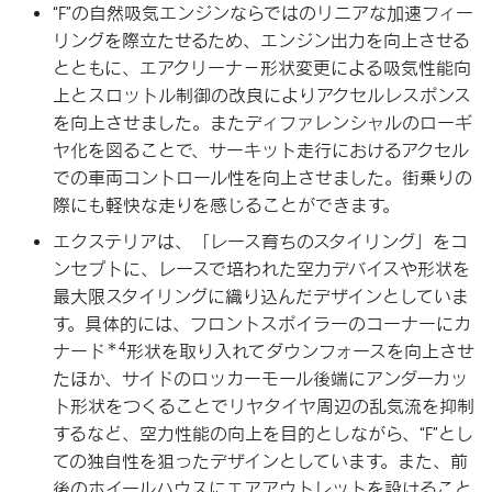
“F”の自然吸気エンジンならではのリニアな加速フィー
リングを際立たせるため、エンジン出力を向上させる
とともに、エアクリーナ－形状変更による吸気性能向
上とスロットル制御の改良によりアクセルレスポンス
を向上させました。またディファレンシャルのローギ
ヤ化を図ることで、サーキット走行におけるアクセル
での車両コントロール性を向上させました。街乗りの
際にも軽快な走りを感じることができます。
エクステリアは、「レース育ちのスタイリング」をコ
ンセプトに、レースで培われた空力デバイスや形状を
最大限スタイリングに織り込んだデザインとしていま
す。具体的には、フロントスポイラーのコーナーにカ
＊4
ナード
形状を取り入れてダウンフォースを向上させ
たほか、サイドのロッカーモール後端にアンダーカッ
ト形状をつくることでリヤタイヤ周辺の乱気流を抑制
するなど、空力性能の向上を目的としながら、“F”とし
ての独自性を狙ったデザインとしています。また、前
後のホイールハウスにエアアウトレットを設けること