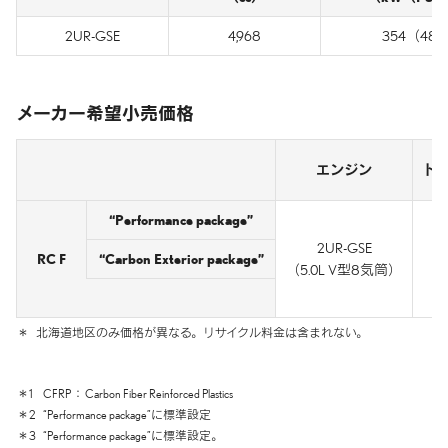
2UR-GSE
4,968
354（481）
メーカー希望小売価格
エンジン
ト
“Performance package”
2UR-GSE
RC F
“Carbon Exterior package”
（5.0L V型8気筒）
＊
北海道地区のみ価格が異なる。
リサイクル料金は含まれない。
＊1
CFRP
Carbon Fiber Reinforced Plastics
＊2
“Performance package”に標準設定
＊3
“Performance package”に標準設定。