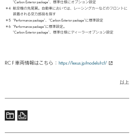
“Carbon Exterior package”、
標準仕様にオプション設定
＊4
航空機の先尾翼。自動車においては、
レーシングカーなどの
フロントに
装着される
空力部品を指す
＊5
“Performance package”、
“Carbon Exterior package”に
標準設定
＊6
“Performance package”に標準設定。
“Carbon Exterior package”、
標準仕様にディーラーオプション設定
RC F 車両情報はこちら
https://lexus.jp/models/rcf/
以上