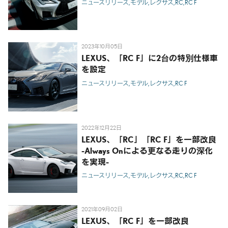
ニュースリリース
モデル
レクサス
RC
RC F
2023年10月05日
LEXUS、「RC F」に2台の特別仕様車
を設定
ニュースリリース
モデル
レクサス
RC F
2022年12月22日
LEXUS、「RC」「RC F」を一部改良
-Always Onによる更なる走りの深化
を実現-
ニュースリリース
モデル
レクサス
RC
RC F
2021年09月02日
LEXUS、「RC F」を一部改良