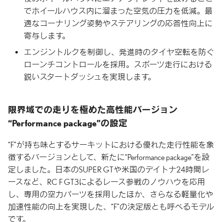
でホイールハウス内に溜まった空気の圧力を低減。最
適なコーナリング姿勢やステアリングの応答性向上に
寄与します。
エンジントルクを制御し、発進時のタイヤ空転を防ぐ
ローンチコントロールを採用。スポーツ走行における
鋭いスタートダッシュを実現します。
限界域での走りを極めた
高性能バージョン
“Performance package”の
設定
“F”が持ち味とするサーキットにおける優れた走行性能を象
徴するバージョンとして、新たに“Performance package”を設
定しました。日本のSUPER GTや米国のデイトナ24時間レ
ースなど、RC F GT3によるレース参戦のノウハウを応用
し、専用の空力パーツを採用したほか、さらなる軽量化や
加速性能の向上を実現した、“F”の決定版とも呼べるモデル
です。