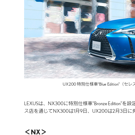
UX200 特別仕様車
“Blue Edition”
（セレ
LEXUSは、NX300に特別仕様車“Bronze Edition
ス店を通じてNX300は1月9日、UX200は2月3日
NX