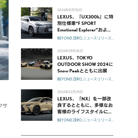
2024年10月30日
LEXUS、「UX300h」に特
別仕様車“F SPORT
Emotional Explorer”およ
び“Graceful Explorer”を設
BEYOND ZERO
ニュースリリース
モデル
レクサ
定
2024年05月30日
LEXUS、TOKYO
OUTDOOR SHOW 2024に
Snow Peakとともに出展
BEYOND ZERO
ニュースリリース
モデル
レクサ
2024年02月29日
LEXUS、「NX」を一部改
良するとともに、多様なお
レクサ
客様のライフスタイルに寄
り添うラインアップを拡充
BEYOND ZERO
ニュースリリース
モデル
レクサ