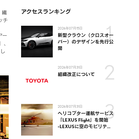
アクセスランキング
、繊
ッチ
2026年07月15日
新型クラウン（クロスオー
アー
バー）のデザインを先行公
］、
開
慮し
2026年07月31日
組織改正について
2026年07月31日
ヘリコプター運航サービス
「LEXUS Flight」を開始
-LEXUSに空のモビリティ
が加わり、陸・海・空がつ