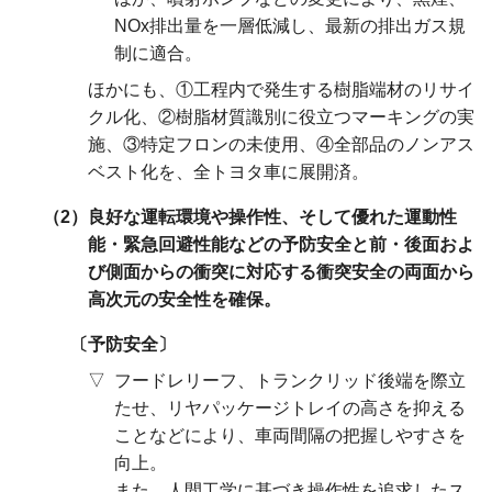
NOx排出量を一層低減し、最新の排出ガス規
制に適合。
ほかにも、①工程内で発生する樹脂端材のリサイ
クル化、②樹脂材質識別に役立つマーキングの実
施、③特定フロンの未使用、④全部品のノンアス
ベスト化を、全トヨタ車に展開済。
良好な運転環境や操作性、そして優れた運動性
能・緊急回避性能などの予防安全と前・後面およ
び側面からの衝突に対応する衝突安全の両面から
高次元の安全性を確保。
予防安全
フードレリーフ、トランクリッド後端を際立
たせ、リヤパッケージトレイの高さを抑える
ことなどにより、車両間隔の把握しやすさを
向上。
また、人間工学に基づき操作性を追求したス