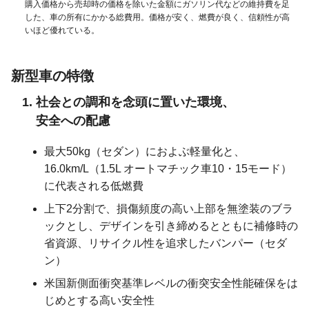
購入価格から売却時の価格を除いた金額にガソリン代などの維持費を足
した、車の所有にかかる総費用。価格が安く、燃費が良く、信頼性が高
いほど優れている。
新型車の特徴
社会との調和を念頭に置いた環境、
安全への配慮
最大50kg（セダン）におよぶ軽量化と、
16.0km/L（1.5L オートマチック車10・15モード）
に代表される低燃費
上下2分割で、損傷頻度の高い上部を無塗装のブラ
ックとし、デザインを引き締めるとともに補修時の
省資源、リサイクル性を追求したバンパー（セダ
ン）
米国新側面衝突基準レベルの衝突安全性能確保をは
じめとする高い安全性