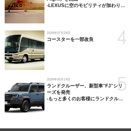
-LEXUSに空のモビリティが加わり、
陸・海・空がつながる移動体験を提
供-
2026年07月29日
コースターを一部改良
2026年05月14日
ランドクルーザー、新型車“FJ”シリ
ーズを発売
-もっと多くのお客様にランドクルー
ザーを楽しんでいただくために、扱い
やすいサイズとし、より気軽に「移動
の自由」を提供-