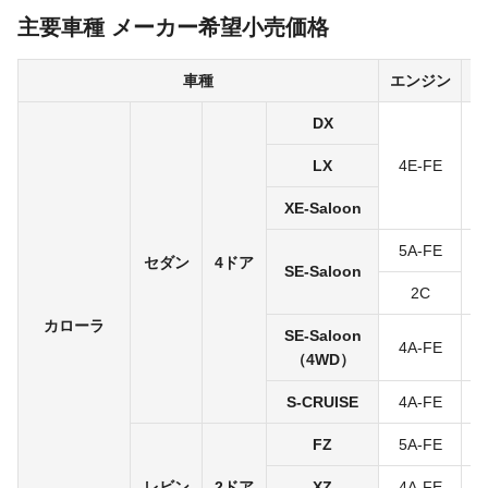
主要車種 メーカー希望小売価格
車種
エンジン
DX
LX
4E-FE
4
XE-Saloon
5A-FE
セダン
4ドア
SE-Saloon
5
2C
カローラ
SE-Saloon
4A-FE
5
（4WD）
S-CRUISE
4A-FE
5
FZ
5A-FE
5
レビン
2ドア
XZ
4A-FE
5