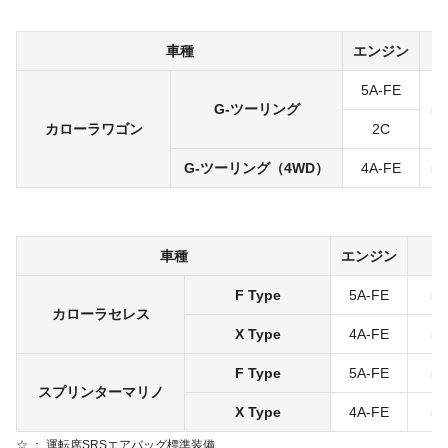
車種
エンジン
ト
5A-FE
G-ツーリング
5
カローラワゴン
2C
G-ツーリング
（4WD）
4A-FE
5
車種
エンジン
ト
F Type
5A-FE
5
カローラセレス
X Type
4A-FE
5
F Type
5A-FE
5
スプリンターマリノ
X Type
4A-FE
5
☆ ： 運転席SRSエアバッグ標準装備