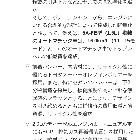
転数の引き下げなど細部までの高効率化を追
求。
そして、ボデー、シャシーから、エンジンに
いたる合理的な設計によって達成した軽量化
と相まって、例えば、
5A-FE型（1.5L）搭載
のオートマチック車は、16.0km/L（10・15モ
ード）
と1.5Lのオートマチック車でトップレ
ベルの低燃費を達成。
前後バンパー、内装材には、リサイクル性に
優れるトヨタスーパーオレフィンポリマーを
採用。また、特にセダンのバンパーは上下2
分割構造を採用し、損傷頻度の高い上部を無
塗装のブラックとすることにより、デザイン
を引き締めるとともに補修時の費用低減と省
資源、リサイクル性を追求。
2.0Lのディーゼルエンジンは、マニュアル車
にもEGR（排気ガス再循環装置）を採用した
ほか、噴射ポンプなどの変更により、黒煙、