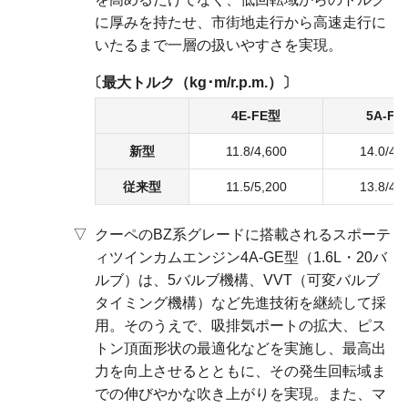
に厚みを持たせ、市街地走行から高速走行に
いたるまで一層の扱いやすさを実現。
最大トルク（kg･m/r.p.m.）
4E-FE型
5A-FE
新型
11.8/4,600
14.0/4,
従来型
11.5/5,200
13.8/4,
クーペのBZ系グレードに搭載されるスポーテ
ィツインカムエンジン4A-GE型（1.6L・20バ
ルブ）は、5バルブ機構、VVT（可変バルブ
タイミング機構）など先進技術を継続して採
用。そのうえで、吸排気ポートの拡大、ピス
トン頂面形状の最適化などを実施し、最高出
力を向上させるとともに、その発生回転域ま
での伸びやかな吹き上がりを実現。また、マ