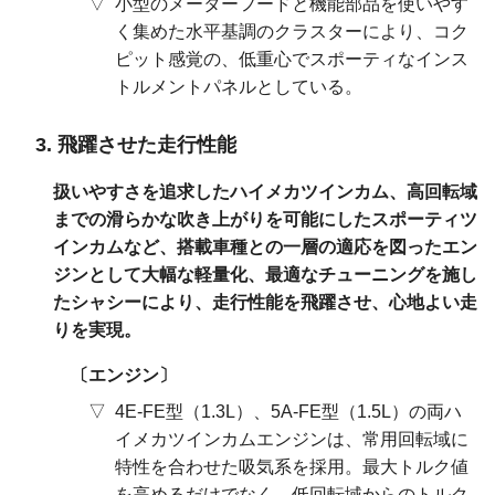
小型のメーターフードと機能部品を使いやす
く集めた水平基調のクラスターにより、コク
ピット感覚の、低重心でスポーティなインス
トルメントパネルとしている。
飛躍させた走行性能
扱いやすさを追求したハイメカツインカム、高回転域
までの滑らかな吹き上がりを可能にしたスポーティツ
インカムなど、搭載車種との一層の適応を図ったエン
ジンとして大幅な軽量化、最適なチューニングを施し
たシャシーにより、走行性能を飛躍させ、心地よい走
りを実現。
エンジン
4E-FE型（1.3L）、5A-FE型（1.5L）の両ハ
イメカツインカムエンジンは、常用回転域に
特性を合わせた吸気系を採用。最大トルク値
を高めるだけでなく、低回転域からのトルク