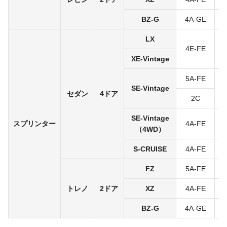
BZ-G
4A-GE
5
LX
4E-FE
4
XE-Vintage
5A-FE
SE-Vintage
5
セダン
4ドア
2C
SE-Vintage
スプリンター
4A-FE
5
（4WD）
S-CRUISE
4A-FE
5
FZ
5A-FE
5
トレノ
2ドア
XZ
4A-FE
5
BZ-G
4A-GE
5