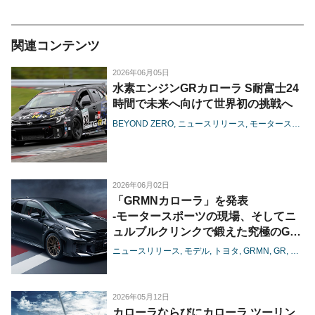
関連コンテンツ
2026年06月05日
水素エンジンGRカローラ S耐富士24
時間で未来へ向けて世界初の挑戦へ
BEYOND ZERO
ニュースリリース
モータースポーツ
2026年06月02日
「GRMNカローラ」を発表
-モータースポーツの現場、そしてニ
ュルブルクリンクで鍛えた究極のGR
カローラ-
ニュースリリース
モデル
トヨタ
GRMN
GR
カロ
2026年05月12日
カローラならびにカローラ ツーリン