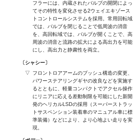
フラーには、内蔵されたバルブの開閉によっ
てその特性を変化させる2ウェイエキゾース
トコントロールシステムを採用。常用回転域
では、バルブを閉じることで低周波の消音
を、高回転域では、バルブが開くことで、高
周波の消音と流路の拡大による高出力を可能
にし、高出力と静粛性を両立。
シャシー
フロントロアアームのブッシュ構造の変更、
パワーステアリングギヤの改良などを実施す
るとともに、軽量コンパクトでアクセル操作
にリニアに応える差動制限を可能にした新開
発のヘリカルLSDの採用（スーパーストラッ
トサスペンション装着車のマニュアル車に標
準装備）などにより、より心地よい走りを実
現。