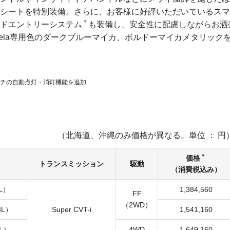
シートを特別装備。さらに、お客様に好評いただいているスマ
＊
ドエントリーシステム
も装備し、安全性に配慮しながらお洒
ela専用色のダークブルーマイカ、ボルドーマイカメタリック
チの自動点灯・消灯機能を追加
（北海道、沖縄のみ価格が異なる。単位 ： 円
＊
価格
トランスミッション
駆動
（消費税込み）
0L）
1,384,560
FF
（2WD）
3L）
Super CVT-i
1,541,160
3L）
4WD
1,649,160