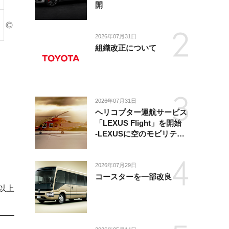
開
◎
2026年07月31日
組織改正について
2026年07月31日
ヘリコプター運航サービス
「LEXUS Flight」を開始
-LEXUSに空のモビリティ
が加わり、陸・海・空がつ
ながる移動体験を提供-
2026年07月29日
コースターを一部改良
以上