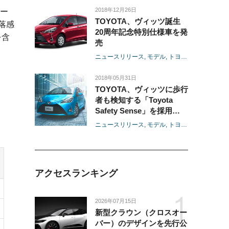
に12車種へ拡大し、現在お
2018年12月26日
ー
乗り頂いているクルマの安
TOYOTA、ヴィッツ誕生
落感
全・安心をサポート-
20周年記念特別仕様車を発
を含
売
ニュースリリース
モデル
トヨタ
ヴィッツ
ネ
2018年05月31日
TOYOTA、ヴィッツに歩行
者も検知する「Toyota
Safety Sense」を採用
-あわせて、2種類の特別仕
ニュースリリース
モデル
トヨタ
ヴィッツ
ネ
様車を設定-
）
アクセスランキング
2026年07月15日
新型クラウン（クロスオー
バー）のデザインを先行公