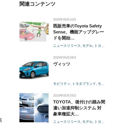
関連コンテンツ
2020年09月10日
既販売車のToyota Safety
Sense、機能アップグレー
ドを開始
-PCS（プリクラッシュセ
ニュースリリース
モデル
トヨタ
アクア
ヴィ
ーフティ）のソフトウェア
をアップグレードし、昼間
2020年04月28日
の歩行者も検知可能に-
ヴィッツ
モビリティ
トヨタブランド
モデル
トヨタ
ヴ
2019年05月29日
TOYOTA、後付けの踏み間
違い加速抑制システム 対
象車種拡大
-対象車種を昨年12月より
装
ニュースリリース
モデル
トヨタ
ポルテ
スペ
発売の5車種から2019年内