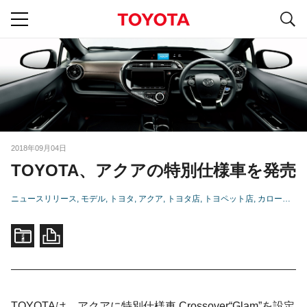
S
navigation
2018年09月04日
TOYOTA、アクアの特別仕様車を発売
ニュースリリース
モデル
トヨタ
アクア
トヨタ店
トヨペット店
カローラ店
TOYOTAは、アクアに特別仕様車 Crossover“Glam”を設定