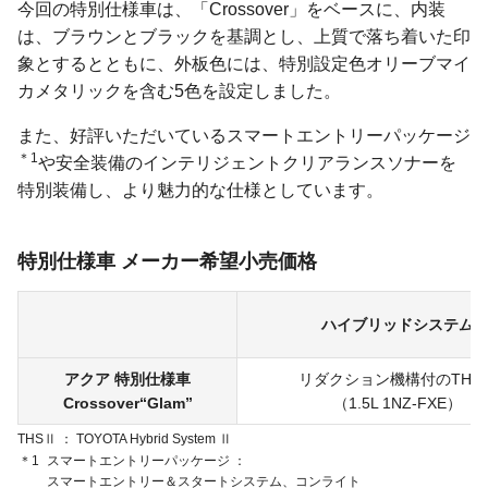
今回の特別仕様車は、「Crossover」をベースに、内装
は、ブラウンとブラックを基調とし、上質で落ち着いた印
象とするとともに、外板色には、特別設定色オリーブマイ
カメタリックを含む5色を設定しました。
また、好評いただいているスマートエントリーパッケージ
＊1
や安全装備のインテリジェントクリアランスソナーを
特別装備し、より魅力的な仕様としています。
特別仕様車 メーカー希望小売価格
ハイブリッドシステム
アクア 特別仕様車
リダクション機構付のTHS
Crossover“Glam”
（1.5L 1NZ-FXE）
THSⅡ
TOYOTA Hybrid System Ⅱ
＊1
スマートエントリーパッケージ
スマートエントリー＆スタートシステム、
コンライト