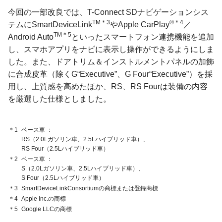
今回の一部改良では、T-Connect SDナビゲーションシス
TM＊3
®＊4
テムにSmartDeviceLink
やApple CarPlay
／
TM＊5
Android Auto
といったスマートフォン連携機能を追加
し、スマホアプリをナビに表示し操作ができるようにしま
した。また、ドアトリム＆インストルメントパネルの加飾
に合成皮革（除くG“Executive”、G Four“Executive”）を採
用し、上質感を高めたほか、RS、RS Fourは装備の内容
を厳選した仕様としました。
＊1
ベース車
RS（2.0Lガソリン車、
2.5Lハイブリッド車）、
RS Four（2.5Lハイブリッド車）
＊2
ベース車
S（2.0Lガソリン車、
2.5Lハイブリッド車）、
S Four（2.5Lハイブリッド車）
＊3
SmartDeviceLinkConsortiumの商標または登録商標
＊4
Apple Inc.の商標
＊5
Google LLCの商標