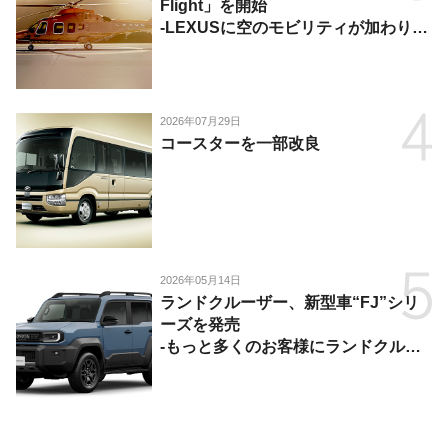
Flight」を開始
-LEXUSに空のモビリティが加わり、
陸・海・空がつながる移動体験を提
供-
2026年07月29日
コースターを一部改良
2026年05月14日
ランドクルーザー、新型車“FJ”シリ
ーズを発売
-もっと多くのお客様にランドクルー
ザーを楽しんでいただくために、扱い
やすいサイズとし、より気軽に「移動
の自由」を提供-