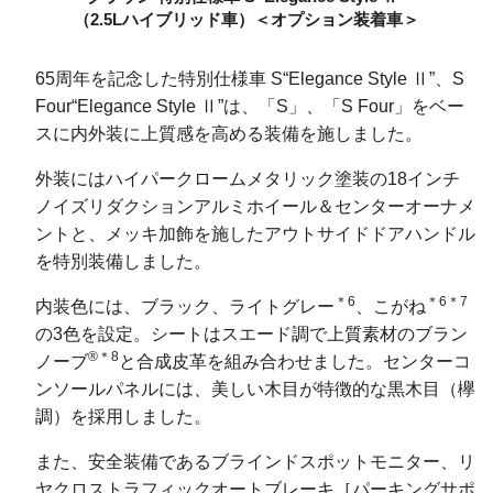
（2.5Lハイブリッド車）
＜オプション装着車＞
65周年を記念した特別仕様車 S“Elegance Style Ⅱ”、S
Four“Elegance Style Ⅱ”は、「S」、「S Four」をベー
スに内外装に上質感を高める装備を施しました。
外装にはハイパークロームメタリック塗装の18インチ
ノイズリダクションアルミホイール＆センターオーナメ
ントと、メッキ加飾を施したアウトサイドドアハンドル
を特別装備しました。
＊6
＊6＊7
内装色には、ブラック、ライトグレー
、こがね
の3色を設定。シートはスエード調で上質素材のブラン
®＊8
ノーブ
と合成皮革を組み合わせました。センターコ
ンソールパネルには、美しい木目が特徴的な黒木目（欅
調）を採用しました。
また、安全装備であるブラインドスポットモニター、リ
ヤクロストラフィックオートブレーキ［パーキングサポ