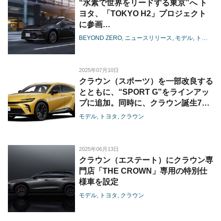
“水素で世界をリードする東京”へ ト
ヨタ、「TOKYO H2」プロジェクト
に参画
-燃料電池タクシーにクラウンを導
BEYOND ZERO
ニュースリリース
モデル
トヨタ
入、情報発信施設もリニューアル-
2025年07月10日
クラウン（スポーツ）を一部改良する
とともに、“SPORT G”をラインアッ
プに追加。同時に、クラウン誕生70
周年を記念した特別仕様車を設定
モデル
トヨタ
クラウン
2025年06月13日
クラウン（エステート）にクラウン専
門店「THE CROWN」専用の特別仕
様車を設定
モデル
トヨタ
クラウン