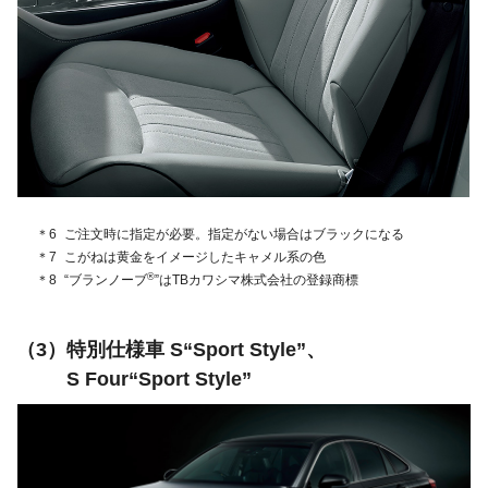
＊6
ご注文時に指定が必要。
指定がない場合はブラックになる
＊7
こがねは黄金をイメージしたキャメル系の色
®
＊8
“ブランノーブ
”は
TBカワシマ株式会社の登録商標
特別仕様車 S“Sport Style”、
S Four“Sport Style”