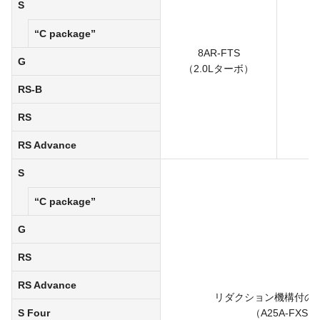
S
“C package”
8AR-FTS
8 
G
（2.0Lターボ）
RS-B
RS
RS Advance
S
“C package”
G
RS
RS Advance
リダクション機構付のT
S Four
（A25A-FXS