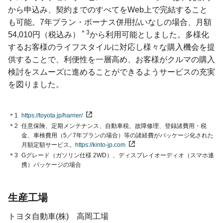
から申込み、契約までのすべてをWeb上で完結すること
も可能。7年プラン・ボーナス併用払いなしの場合、月額
＊3
54,010円（税込み）
から利用可能としました。多様化
するお客様のライフスタイルに対応し様々な購入機会を提
供することで、利便性を一層高め、お客様がクルマの購入
検討をスムーズに進めることができるようサービスの充実
を図りました。
＊1
https://toyota.jp/harrier/
＊2
任意保険、定期メンテナンス、自動車税、故障修理、登録諸費用・税
金、車検費用（5／7年プランの場合）等の諸経費がパッケージ化された
月額定額
サービス。
https://kinto-jp.com
＊3
Gグレード（ガソリン仕様 2WD）、ディスプレイオーディオ（スマホ連
携）パッケージの場合
生産工場
トヨタ自動車(株) 高岡工場