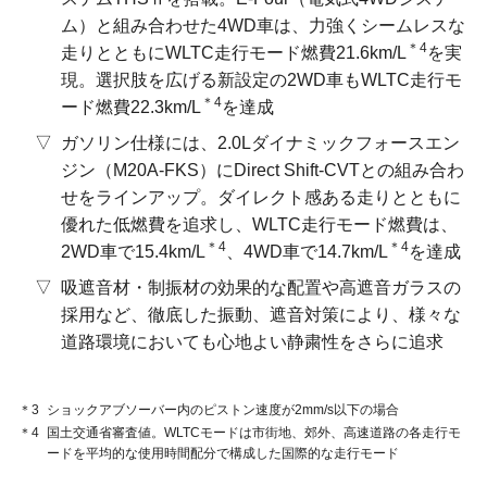
ム）と組み合わせた4WD車は、力強くシームレスな
＊4
走りとともにWLTC走行モード燃費21.6km/L
を実
現。選択肢を広げる新設定の2WD車もWLTC走行モ
＊4
ード燃費22.3km/L
を達成
ガソリン仕様には、2.0Lダイナミックフォースエン
ジン（M20A-FKS）にDirect Shift-CVTとの組み合わ
せをラインアップ。ダイレクト感ある走りとともに
優れた低燃費を追求し、WLTC走行モード燃費は、
＊4
＊4
2WD車で15.4km/L
、4WD車で14.7km/L
を達成
吸遮音材・制振材の効果的な配置や高遮音ガラスの
採用など、徹底した振動、遮音対策により、様々な
道路環境においても心地よい静粛性をさらに追求
＊3
ショックアブソーバー内のピストン速度が2mm/s以下の場合
＊4
国土交通省審査値。WLTCモードは市街地、郊外、高速道路の各走行モ
ードを平均的な使用時間配分で構成した国際的な走行モード