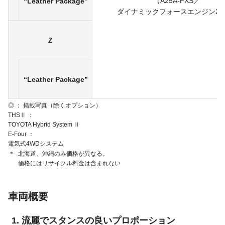
（A25A-FXS／
“Leather Package”
ダイナミック
フォース
エンジン
2.
Z
“Leather Package”
◎ ： 掲載写真（除くオプション）
THSⅡ
TOYOTA Hybrid System Ⅱ
E-Four
電気式4WDシステム
＊
北海道、沖縄のみ価格が異なる。
価格にはリサイクル料金は含まれない
車両概要
流麗でスタンスの良いプロポーション