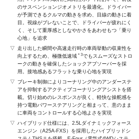
のサスペンションジオメトリを最適化。ドライバー
が予測できるクルマの動きを求め、目線の動きに着
目。視線がブレないことで、ドライバーが疲れにく
く、そして重厚感としなやかさをあわせもつ「乗り
心地」を追求
走り出した瞬間や高速走行時の車両挙動の収束性を
＊3
向上するため、極微低速域
でもスムーズなストロ
ークの動きを確保したショックアブソーバーを採
用。接地感あるフラットな乗り心地を実現
ブレーキ制御によりコーナリング中のアンダーステ
アを抑制するアクティブコーナリングアシストを搭
載。切り始めのレスポンスが良く、軽快な操舵感を
持つ電動パワーステアリングと相まって、意のまま
に車両をコントロールする心地よさを実現
ハイブリッド仕様には、2.5Lダイナミックフォース
エンジン（A25A-FXS）を採用したハイブリッドシ
ステムTHSⅡを搭載。E-Four（電気式4WDシステ