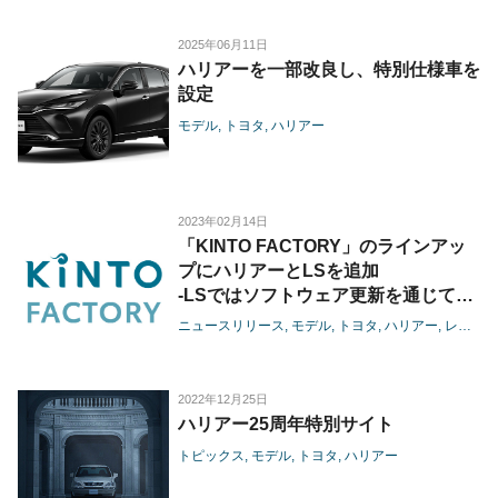
2025年06月11日
ハリアーを一部改良し、特別仕様車を
設定
モデル
トヨタ
ハリアー
2023年02月14日
「KINTO FACTORY」のラインアッ
プにハリアーとLSを追加
-LSではソフトウェア更新を通じてア
クセル操作時のレスポンス・加速フィ
ニュースリリース
モデル
トヨタ
ハリアー
レクサス
ーリングの向上を実現-
2022年12月25日
ハリアー25周年特別サイト
トピックス
モデル
トヨタ
ハリアー