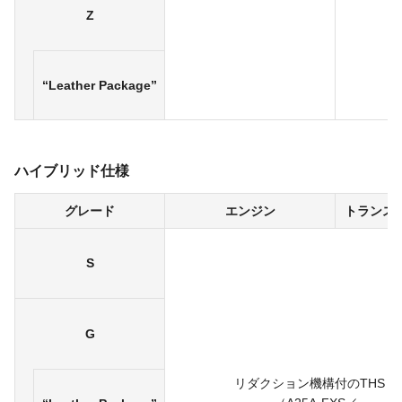
Z
“Leather Package”
ハイブリッド仕様
グレード
エンジン
トランス
S
G
リダクション機構付の
THSⅡ