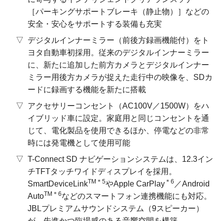
［パーキングサポートブレーキ（静止物）］などの
安全・安心をサポートする装備も充実
デジタルインナーミラー（前後方録画機能付）をト
ヨタ自動車初採用。従来のデジタルインナーミラー
に、新たに追加した前方カメラとデジタルインナー
ミラー用後方カメラが捉えた走行中の映像を、SDカ
ードに録画する機能を新たに搭載
アクセサリーコンセント（AC100V／1500W）をハ
イブリッド車に設定。家庭用と同じコンセントを通
じて、電化製品を使用できるほか、停電などの非常
時には発電機として使用可能
T-Connect SD ナビゲーションシステムは、12.3イン
チTFTタッチワイドディスプレイを採用。
TM＊5
＊6
SmartDeviceLink
やApple CarPlay
／Android
TM＊6
Auto
などのスマートフォン連携機能にも対応。
JBLプレミアムサウンドシステム（9スピーカー）
が、先進かつ臨場感のある音響空間を構築