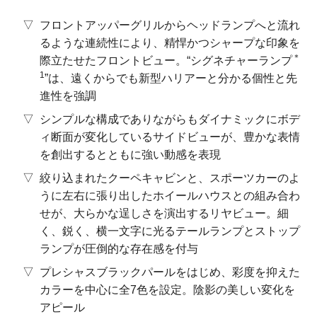
フロントアッパーグリルからヘッドランプへと流れ
るような連続性により、精悍かつシャープな印象を
＊
際立たせたフロントビュー。“シグネチャーランプ
1
”は、遠くからでも新型ハリアーと分かる個性と先
進性を強調
シンプルな構成でありながらもダイナミックにボデ
ィ断面が変化しているサイドビューが、豊かな表情
を創出するとともに強い動感を表現
絞り込まれたクーペキャビンと、スポーツカーのよ
うに左右に張り出したホイールハウスとの組み合わ
せが、大らかな逞しさを演出するリヤビュー。細
く、鋭く、横一文字に光るテールランプとストップ
ランプが圧倒的な存在感を付与
プレシャスブラックパールをはじめ、彩度を抑えた
カラーを中心に全7色を設定。陰影の美しい変化を
アピール