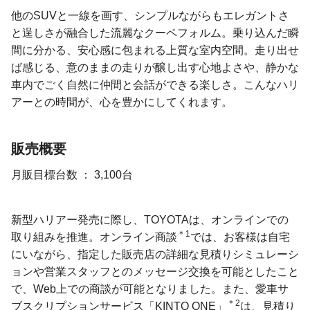
他のSUVと一線を画す、シンプルながらもエレガントさ
と逞しさが融合した流麗なクーペフォルム。乗り込んだ瞬
間に分かる、安心感に包まれる上質な室内空間。走り出せ
ば感じる、意のままの走りが醸し出す心地よさや、静かな
車内でごく自然に仲間と会話ができる楽しさ。こんなハリ
アーとの時間が、心を豊かにしてくれます。
販売概要
月販目標台数
3,100台
新型ハリアー発売に際し、TOYOTAは、オンラインでの
＊1
取り組みを推進。オンライン商談
では、お客様は自宅
にいながら、指定した販売店の詳細な見積りシミュレーシ
ョンや営業スタッフとのメッセージ交換を可能としたこと
で、Web上での商談が可能となりました。また、愛車サ
＊2
ブスクリプションサービス「KINTO ONE」
は、見積り