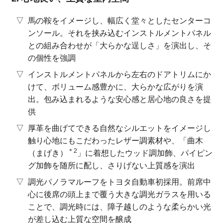
馬の鞍をイメージし、幅広く堂々としたセンターコ
ンソール。それを挟み込むインストルメントパネル
との組み合わせが「大らかな逞しさ」を演出し、そ
の個性を強調
インストルメントパネルから左右のドアトリムにか
けて、ボリューム感豊かに、大らかな広がりを演
出。包み込まれるような安心感と居心地の良さを提
供
厚革を曲げてできる自然なシルエットをイメージし
触り心地にもこだわったレザー調素材や、「曲木
＊2
（まげき）
」に着想したウッド調加飾、パイピン
グ加飾を随所に配し、さりげない上質感を演出
調光パノラマルーフをトヨタ自動車初採用。前席中
心に後席の頭上まで覆う大きな調光ガラスを用いる
ことで、調光時には、障子越しのような柔らかい光
が差し込む上質な空間を醸成