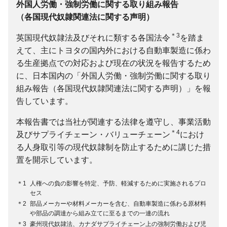
外国人労働・強制労働に関する取り組み報告
（各国現代奴隷関連法に関する声明）
＊3
英国現代奴隷法及びそれに類する各国法令
を踏ま
えて、主にトヨタの国内外における自動車製造に係わ
る生産拠点での対応および現在の状況を報告するため
に、日本国内の「外国人労働・強制労働に関する取り
組み報告（各国現代奴隷関連法に関する声明）」を報
告しています。
本報告書では当社が関連する法律を遵守し、事業活動
＊4
及びサプライチェーン・バリューチェーン
におけ
る人身取引等の現代奴隷制を防止するために講じた措
置を開示しています。
＊1
人権への負の影響を特定、予防、軽減するために実施されるプロ
セス
＊2
部品メーカーや材料メーカーを含む、自動車製造に係わる原材料
や部品の調達から組み立てに至るまでの一連の流れ
＊3
豪州現代奴隷法、カナダサプライチェーン上の強制労働および児