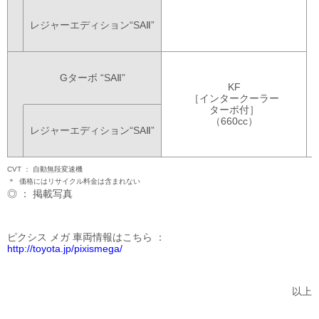
レジャーエディション
“SAⅡ”
Gターボ
“SAⅡ”
KF
［インタークーラー
ターボ付］
（660cc）
レジャーエディション
“SAⅡ”
CVT
自動無段変速機
＊
価格にはリサイクル料金は含まれない
◎ ： 掲載写真
ピクシス メガ 車両情報はこちら
http://toyota.jp/pixismega/
以上