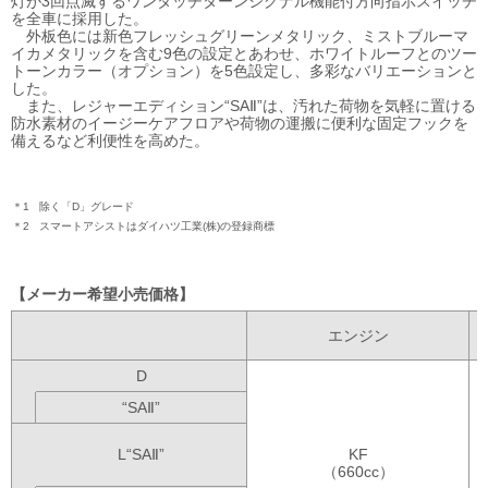
灯が3回点滅するワンタッチターンシグナル機能付方向指示スイッチ
を全車に採用した。
外板色には新色フレッシュグリーンメタリック、ミストブルーマ
イカメタリックを含む9色の設定とあわせ、ホワイトルーフとのツー
トーンカラー（オプション）を5色設定し、多彩なバリエーションと
した。
また、レジャーエディション“SAⅡ”は、汚れた荷物を気軽に置ける
防水素材のイージーケアフロアや荷物の運搬に便利な固定フックを
備えるなど利便性を高めた。
＊1
除く「D」グレード
＊2
スマートアシストはダイハツ工業(株)の登録商標
メーカー希望小売価格
エンジン
D
“SAⅡ”
L“SAⅡ”
KF
（660cc）