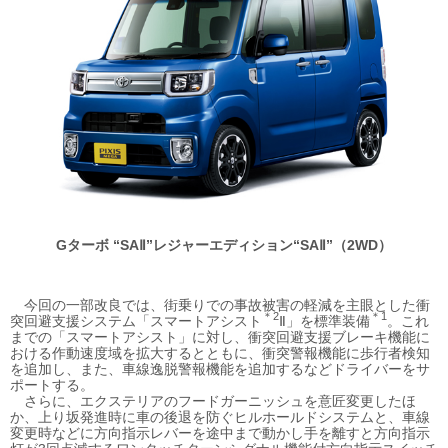
Gターボ “SAⅡ”
レジャーエディション“SAⅡ”
（2WD）
今回の一部改良では、街乗りでの事故被害の軽減を主眼とした衝
＊2
＊1
突回避支援システム「スマートアシスト
Ⅱ」を標準装備
。これ
までの「スマートアシスト」に対し、衝突回避支援ブレーキ機能に
おける作動速度域を拡大するとともに、衝突警報機能に歩行者検知
を追加し、また、車線逸脱警報機能を追加するなどドライバーをサ
ポートする。
さらに、エクステリアのフードガーニッシュを意匠変更したほ
か、上り坂発進時に車の後退を防ぐヒルホールドシステムと、車線
変更時などに方向指示レバーを途中まで動かし手を離すと方向指示