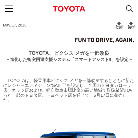
S
navigation
May. 17, 2016
TOYOTA、ピクシス メガを一部改良
－進化した衝突回避支援システム
「スマートアシストⅡ」を設定－
TOYOTAは、軽乗用車ピクシス メガを一部改良するとともに新た
＊1
にレジャーエディション“SAⅡ”
を設定し、全国のトヨタカローラ
店、ネッツ店および、軽自動車市場比率の高い地域で取扱希望のあ
った一部のトヨタ店、トヨペット店を通じて、5月17日に発売し
た。