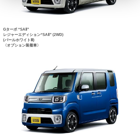
Gターボ “SAⅡ”
レジャーエディション“SAⅡ” (2WD)
(パールホワイトⅢ)
〈オプション装着車〉