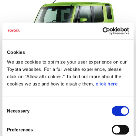
Cookies
We use cookies to optimize your user experience on our
Toyota websites. For a full website experience, please
click on “Allow all cookies.” To find out more about the
Gターボ “SAⅡ”
cookies we use and how to disable them,
click here
.
レジャーエディション“SAⅡ” (2WD)
(フレッシュグリーンメタリック)
C
Necessary
o
n
s
Preferences
e