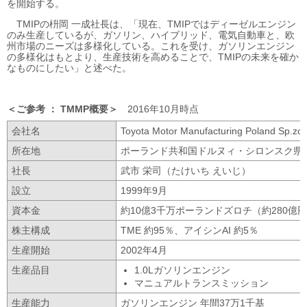
を開始する。
TMIPの枡岡 一成社長は、「現在、TMIPではディーゼルエンジン
のみ生産しているが、ガソリン、ハイブリッド、電気自動車と、欧
州市場のニーズは多様化している。これを受け、ガソリンエンジン
の多様化はもとより、生産技術を高めることで、TMIPの未来を確か
なものにしたい」と述べた。
ご参考
TMMP概要
2016年10月時点
会社名
Toyota Motor Manufacturing Poland Sp
所在地
ポーランド共和国ドルヌィ・シロンスク県
社長
武市 栄司（たけいち えいじ）
設立
1999年9月
資本金
約10億3千万ポーランドズロチ（約280億円
株主構成
TME 約95％、アイシンAI 約5％
生産開始
2002年4月
生産品目
1.0Lガソリンエンジン
マニュアルトランスミッション
生産能力
ガソリンエンジン 年間37万1千基