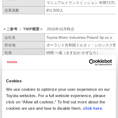
マニュアルトランスミッション 年間72万基
従業員数
約1,500人
ご参考
TMIP概要
2016年10月時点
会社名
Toyota Motor Industries Poland Sp.zo.o
所在地
ポーランド共和国ドルヌィ・シロンスク県
社長
枡岡 一成（ますおか かずなり）
設立
2002年10月
＊2
資本金
2億8千万ポーランドズロチ（約75億円
株主構成
TME 100％
Cookies
生産開始
2005年3月
We use cookies to optimize your user experience on our
生産品目
1.4L・2.2Lディーゼルエンジン
Toyota websites. For a full website experience, please
生産能力
年間18万基
click on “Allow all cookies.” To find out more about the
従業員数
約500名
cookies we use and how to disable them,
click here
.