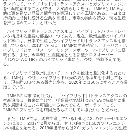
ランドにて、ハイブリッド用トランスアクスルとガソリンエンジン
を生産開始することができ、大変誇らしく思う。TMMPとTMIPは、
他に類を見ない品質と競争力を実現している工場である。トヨタは
持続的に成長し続ける企業を目指し、市場の動向を読み、現地生産
を推し進めていく」と述べた。
ハイブリッド用トランスアクスルは、ハイブリッドパワートレイ
ンを構成する重要な部品の一つである。現在、欧州生産のハイブリ
ッド車には、日本で生産したハイブリッド用トランスアクスルを搭
載しているが、2018年からは、TMMPに生産移管し、オーリス・ハ
イブリッドとオーリス・ツーリング・スポーツ・ハイブリッドに搭
載する。また、今年末に生産開始となる新型クロスオーバー
「TOYOTA C-HR」のハイブリッド車にも、今後、搭載予定であ
る。
ハイブリッドは欧州において、トヨタを他社と差別化する要とな
る。TMEは、今後、ハイブリッド販売の更なる増加を予測してお
り、現在約30％である販売比率を、2020年には50％にすることを目
指している。
TMMPの武市 栄司社長は、「ハイブリッド用トランスアクスルの
生産追加は、将来に向けて、従業員や地域社会のために持続的に事
業を展開することを可能にするものである。ポーランドにて、
TMMPのプレゼンスを確固たるものにしていきたい」と述べた。
また、TMIPでは、現在生産している1.4Lと2.2Lのディーゼルエン
ジンに加え、2017年2月からは、ヤリス向けに1.5Lガソリンエンジ
ンの組立を始める。2019年後半からは2.0Lガソリンエンジンの生産