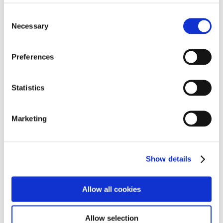
＊1
1ユーロ＝約114円で換算
C
＊2
1ポーランドズロチ＝約27円で換算
Necessary
o
n
s
以上
Preferences
e
n
ダウンロード（画像）
t
Statistics
S
e
Marketing
l
e
c
Show details
t
i
o
Allow all cookies
n
Allow selection