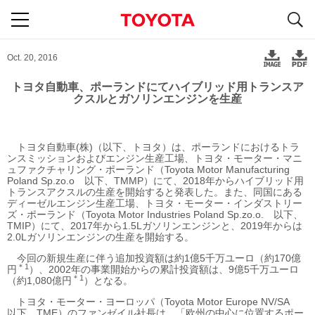
S
navigation
Oct. 20, 2016
トヨタ自動車、ポーランドにてハイブリッド用トランスア
クスルとガソリンエンジンを生産
トヨタ自動車(株)（以下、トヨタ）は、ポーランドにおけるトラ
ンスミッションおよびエンジン生産工場、トヨタ・モーター・マニ
ュファクチャリング・ポーランド（Toyota Motor Manufacturing
Poland Sp.zo.o 以下、TMMP）にて、2018年からハイブリッド用
トランスアクスルの生産を開始すると発表した。また、同国にある
ディーゼルエンジン生産工場、トヨタ・モーター・インダストリー
ズ・ポーランド（Toyota Motor Industries Poland Sp.zo.o. 以下、
TMIP）にて、2017年から1.5Lガソリンエンジンと、2019年からは
2.0Lガソリンエンジンの生産を開始する。
今回の新規生産に伴う追加投資額は約1億5千万ユーロ（約170億
＊1
円
）、2002年の事業開始からの累計投資額は、9億5千万ユーロ
＊1
（約1,080億円
）となる。
トヨタ・モーター・ヨーロッパ（Toyota Motor Europe NV/SA
以下、TME）のファンゼイル社長は、「欧州の中心に位置するポー