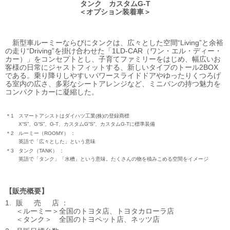
タンク カスタムG-T
＜オプション装着車＞
新型車ルーミーならびにタンクは、広々とした空間“Living”と余裕
の走り“Driving”を掛け合わせた「1LD-CAR（ワン・エル・ディー・
カー）」をコンセプトとし、子育てファミリーをはじめ、幅広いお
客様の日常にジャストフィットする、新しいタイプのトール2BOX
である。乗り降りしやすいパワースライドドアやゆったりくつろげ
る室内の広さ、多彩なシートアレンジなど、ミニバンの持つ魅力を
コンパクトカーに凝縮した。
＊1
スマートアシストはダイハツ工業(株)の登録商標
X“S”、G“S”、G-T、カスタムG“S”、カスタムG-Tに標準装備
＊2
ルーミー（ROOMY）
英語で「広々とした」という意味
＊3
タンク（TANK）
英語で「タンク」「水槽」という意味。たくさんの物を積みこめる空間をイメージ
販売概要
販売店
ルーミー
全国のトヨタ店、トヨタカローラ店
タンク
全国のトヨペット店、ネッツ店