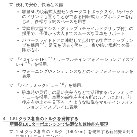
便利で安心、快適な装備
容量5Lの脱着式大型センターダストボックスや、紙パック
のドリンクも置くことができる回転式カップホルダーをは
じめ、多様な収納スペースを用意
乗降用大型アシストグリップ（チャイルドグリップ付）の
採用で、子供から大人までスムーズな乗車をサポート
パワースライドドアに連動して点灯する後席ステップラン
＊3
プを採用
。足元を明るく照らし、夜や暗い場所での乗
降が安心
＊4
「4.2インチTFT
カラーマルチインフォメーションディスプ
＊5
レイ
」を採用。
ウォーニングやメンテナンスなどのインフォメーションを
表示
＊6
「パノラミックビュー
」を採用。
駐車時や見通しの悪い交差点などで活躍するパノラミック
ビューを採用。車両の前後左右4ヵ所のカメラにより、前
後左右や上から見下ろしたような映像をマルチインフォメ
ーションディスプレイに表示
1.5Lクラス相当のトルクを発揮する
新開発1.0Lターボエンジンで
快適な加速性能を実現
1.5Lクラス相当のトルク（140N･m）を発揮する新開発直列3
気筒1.0Lターボエンジン