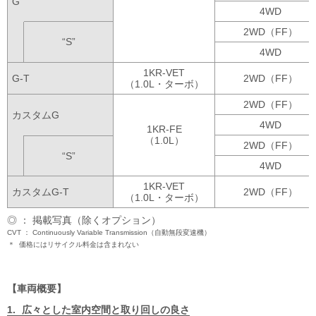
G
4WD
2WD（FF）
“S”
4WD
1KR-VET
G-T
2WD（FF）
（1.0L・ターボ）
2WD（FF）
カスタムG
4WD
1KR-FE
（1.0L）
2WD（FF）
“S”
4WD
1KR-VET
カスタムG-T
2WD（FF）
（1.0L・ターボ）
◎ ： 掲載写真（除くオプション）
CVT
Continuously Variable Transmission（自動無段変速機）
＊
価格にはリサイクル料金は含まれない
車両概要
広々とした室内空間と取り回しの良さ