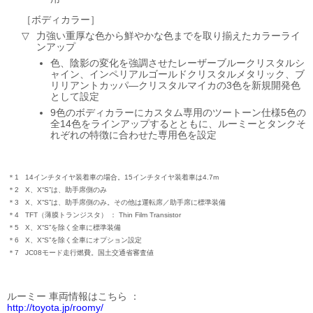
ボディカラー
力強い重厚な色から鮮やかな色までを取り揃えたカラーライ
ンアップ
色、陰影の変化を強調させたレーザーブルークリスタルシ
ャイン、インペリアルゴールドクリスタルメタリック、ブ
リリアントカッパ―クリスタルマイカの3色を新規開発色
として設定
9色のボディカラーにカスタム専用のツートーン仕様5色の
全14色をラインアップするとともに、ルーミーとタンクそ
れぞれの特徴に合わせた専用色を設定
＊1
14インチタイヤ装着車の場合。15インチタイヤ装着車は4.7m
＊2
X、X“S”は、助手席側のみ
＊3
X、X“S”は、助手席側のみ。その他は運転席／助手席に標準装備
＊4
TFT（薄膜トランジスタ）
Thin Film Transistor
＊5
X、X“S”を除く全車に標準装備
＊6
X、X“S”を除く全車にオプション設定
＊7
JC08モード走行燃費。国土交通省審査値
ルーミー 車両情報はこちら
http://toyota.jp/roomy/