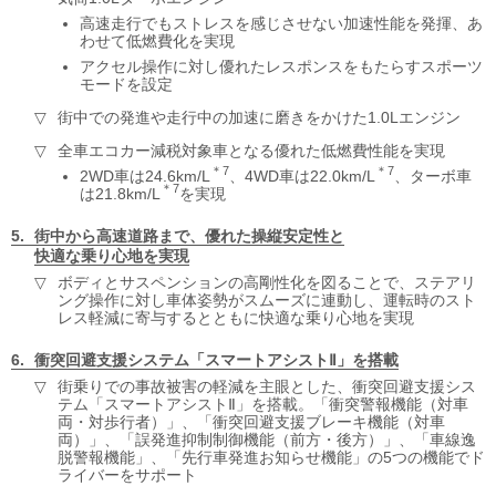
高速走行でもストレスを感じさせない加速性能を発揮、あ
わせて低燃費化を実現
アクセル操作に対し優れたレスポンスをもたらすスポーツ
モードを設定
街中での発進や走行中の加速に磨きをかけた1.0Lエンジン
全車エコカー減税対象車となる優れた低燃費性能を実現
＊7
＊7
2WD車は24.6km/L
、4WD車は22.0km/L
、ターボ車
＊7
は21.8km/L
を実現
街中から高速道路まで、
優れた操縦安定性と
快適な乗り心地を実現
ボディとサスペンションの高剛性化を図ることで、ステアリ
ング操作に対し車体姿勢がスムーズに連動し、運転時のスト
レス軽減に寄与するとともに快適な乗り心地を実現
衝突回避支援システム
「スマートアシストⅡ」を搭載
街乗りでの事故被害の軽減を主眼とした、衝突回避支援シス
テム「スマートアシストⅡ」を搭載。「衝突警報機能（対車
両・対歩行者）」、「衝突回避支援ブレーキ機能（対車
両）」、「誤発進抑制制御機能（前方・後方）」、「車線逸
脱警報機能」、「先行車発進お知らせ機能」の5つの機能でド
ライバーをサポート