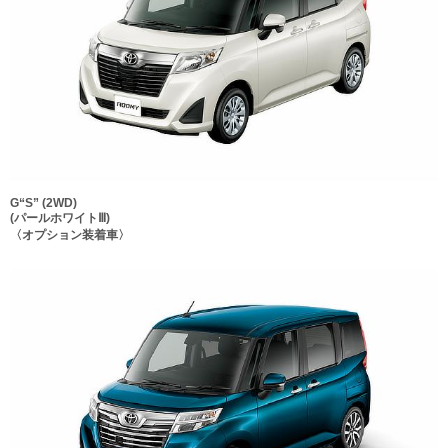
G“S” (2WD)
(パールホワイトⅢ)
〈オプション装着車〉