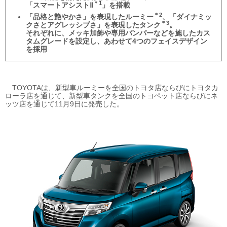
＊1
「スマートアシストⅡ
」
を搭載
＊2
「品格と艶やかさ」を表現したルーミー
、「ダイナミッ
＊3
クさとアグレッシブさ」を表現したタンク
。
それぞれに、メッキ加飾や専用バンパーなどを施したカス
タムグレードを設定し、あわせて4つのフェイスデザイン
を採用
TOYOTAは、新型車ルーミーを全国のトヨタ店ならびにトヨタカ
ローラ店を通じて、新型車タンクを全国のトヨペット店ならびにネ
ッツ店を通じて11月9日に発売した。