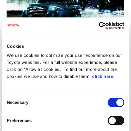
Cookies
カスタムG-T
(レーザーブルークリスタルシャイン)
We use cookies to optimize your user experience on our
〈オプション装着車〉
Toyota websites. For a full website experience, please
click on “Allow all cookies.” To find out more about the
cookies we use and how to disable them,
click here
.
C
Necessary
o
n
s
Preferences
e