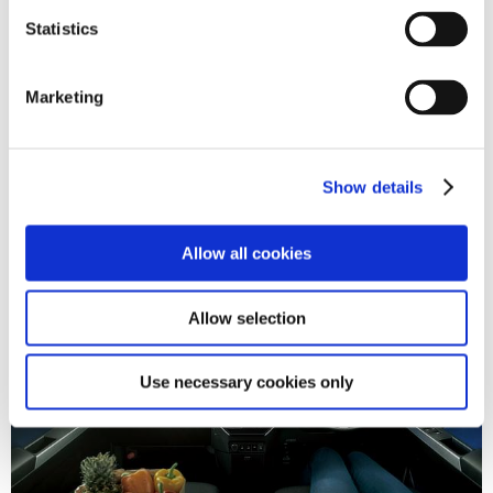
n
t
Statistics
S
e
(左)カスタムG-T
Marketing
l
(レーザーブルークリスタルシャイン)
〈オプション装着車 〉
e
(右)G“S” (2WD)
c
(フレッシュグリーンメタリック)
〈オプション装着車〉
Show details
t
i
o
Allow all cookies
n
Allow selection
Use necessary cookies only