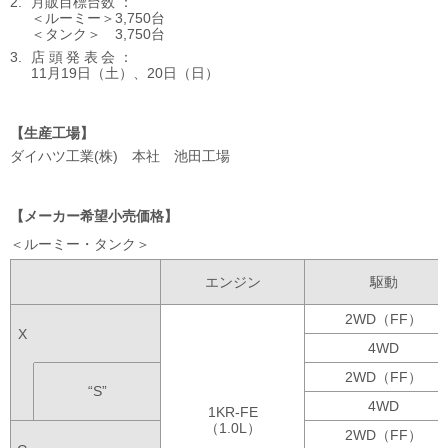
月販目標台数
ルーミー
3,750台
タンク
3,750台
店頭発表会
11月19日（土）、20日（日）
生産工場
ダイハツ工業(株)
本社 池田工場
メーカー希望小売価格
ルーミー・タンク
エンジン
駆動
2WD（FF）
X
4WD
2WD（FF）
“S”
4WD
1KR-FE
（1.0L）
2WD（FF）