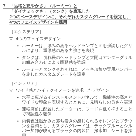
「品格と艶やかさ」（ルーミー）と
「ダイナミックさ」（タンク）を表現した
2つのベースデザインに、
それぞれカスタムグレードを設定し、
4つのフェイスデザインを採用
エクステリア
4つのフェイスデザイン
ルーミーは、厚みのあるヘッドランプと面を強調したグリ
ルにより、重厚感のある力強さを表現
タンクは、切れ長のヘッドランプと大開口アンダーグリル
の組み合わせにより躍動感を強調
ルーミーとタンクそれぞれに、メッキ加飾や専用バンパー
を施したカスタムグレードを設定
インテリア
ワイド感とハイテクイメージを追求したデザイン
水平に広がるインストルメントパネルで、機能性の高さと
ワイドな印象を表現するとともに、見晴らしの良さを実現
運転席前に配置したメーターは、フードを低く抑えること
で視認性を確保
内装色は温かみと落ち着きの感じられるオレンジとブラウ
ンを基調とし、カスタムグレードは、テックブルーとシル
バー加飾が映えるブラックの内装に、撥水加工シートを採
用