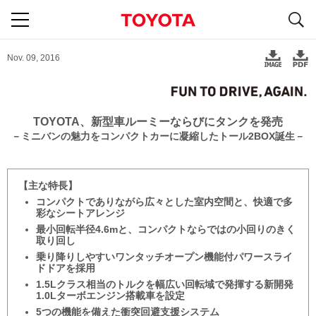
S
navigation
Nov. 09, 2016
TOYOTA、新型車ルーミーならびにタンクを発売
－ミニバンの魅力を
コンパクトカーに凝縮した
トール2BOX誕生－
主な特長
コンパクトでありながら広々とした室内空間と、快適で多
彩なシートアレンジ
最小回転半径4.6mと、コンパクトならではの小回りのきく
取り回し
乗り降りしやすいワンタッチオープン機能付パワースライ
ドドアを採用
1.5Lクラス相当のトルクを幅広い回転域で発揮する新開発
1.0Lターボエンジン搭載車を設定
5つの機能を備えた衝突回避支援システム