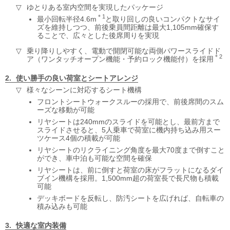
ゆとりある室内空間を実現したパッケージ
＊1
最小回転半径4.6m
と取り回しの良いコンパクトなサイ
ズを維持しつつ、前後乗員間距離は最大1,105mm確保す
ることで、広々とした後席周りを実現
乗り降りしやすく、電動で開閉可能な両側パワースライドド
＊2
ア（ワンタッチオープン機能・予約ロック機能付）を採用
使い勝手の良い荷室とシートアレンジ
様々なシーンに対応するシート機構
フロントシートウォークスルーの採用で、前後席間のスム
ーズな移動が可能
リヤシートは240mmのスライドを可能とし、最前方まで
スライドさせると、5人乗車で荷室に機内持ち込み用スー
ツケース4個の積載が可能
リヤシートのリクライニング角度を最大70度まで倒すこと
ができ、車中泊も可能な空間を確保
リヤシートは、前に倒すと荷室の床がフラットになるダイ
ブイン機構を採用。1,500mm超の荷室長で長尺物も積載
可能
デッキボードを反転し、防汚シートを広げれば、自転車の
積み込みも可能
快適な室内装備