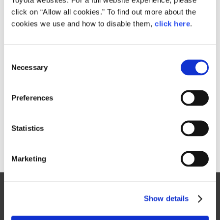
click on “Allow all cookies.” To find out more about the
主な好評点
cookies we use and how to disable them,
click here
.
コンセプトカーLF-LCの革新的なデザインイメージをモチーフ
に、新開発プラットフォームによる骨格を活かすことで、走行
性能とデザインが調和した独創的なデザイン
C
Necessary
新開発GA-Lプラットフォームによる優れた慣性諸元や高剛性
o
ボディ、新開発サスペンションなどで実現された、FR車が持
n
つ本質的な魅力である優れた走り
s
マルチステージハイブリッドシステム（LC500h）やV8 5.0Lエ
Preferences
ンジンとDirect Shift-10AT（LC500）によって実現されたパワ
e
フルでリズミカルな加速
n
t
Statistics
S
以上
e
Marketing
l
e
Site Map
c
Show details
t
FAQ
i