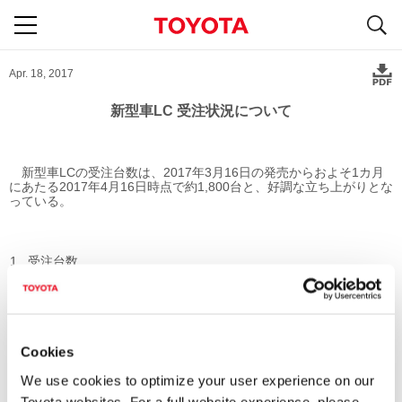
S
navigation
Apr. 18, 2017
新型車LC 受注状況について
新型車LCの受注台数は、2017年3月16日の発売からおよそ1カ月
にあたる2017年4月16日時点で約1,800台と、好調な立ち上がりとな
っている。
受注台数
受注台数
＊
約1,800台
Cookies
＊パワートレーン別受注台数内訳
We use cookies to optimize your user experience on our
LC500h 約800台、LC500 約1,000台
Toyota websites. For a full website experience, please