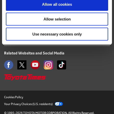
Terms of Use
o
Allow all cookies
n
Privacy Notice
Allow selection
Mail Alert Registration
Use necessary cookies only
RSS
Related Websites and Social Media
Cookies Policy
Your Privacy Choices (U.S. residents)
© 1995-2026 TOYOTA MOTOR CORPORATION.
All Rights Reserved.