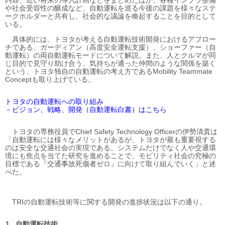
内容、近い将来の導入計画などをまとめたほか、各種インフラ整備
や社会受容性の醸成など、自動運転を巡る今後の課題を様々なステ
ークホルダーと共有し、社会的な議論を喚起することを目的として
いる。
具体的には、トヨタが考える自動運転技術開発におけるアプロー
チである、ガーディアン（高度安全運転支援）、ショーファー（自
動運転）の両自動運転モードについて解説。また、人とクルマが同
じ目的で見守り助け合う、気持ちが通った仲間のような関係を築く
という、トヨタ独自の自動運転の考え方であるMobility Teammate
Conceptも取り上げている。
トヨタの自動運転への取り組み
－ビジョン、戦略、開発（自動運転白書）はこちら
トヨタの専務役員でChief Safety Technology Officerの伊勢清貴は
「自動運転には様々なメリットがあるが、トヨタが最も重要視する
のは安全な交通社会の実現である。システムだけでなく人や交通環
境にも焦点を当てた研究を進めることで、モビリティ社会の究極の
目標である『交通事故死傷者ゼロ』に向けて取り組んでいく」と述
べた。
TRIの自動運転技術等に関する開発の進捗状況は以下の通り。
自動運転技術