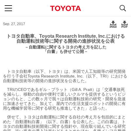
S
navigation
Sep. 27, 2017
トヨタ自動車、Toyota Research Institute, Inc.における
自動運転技術等に関する開発の進捗状況を公表
－自動運転に関するトヨタの考え方を記した
「白書」も併せて公開－
トヨタ自動車（以下、トヨタ）は、米国で人工知能等の研究開発
を行う子会社Toyota Research Institute, Inc.（以下、TRI）における
自動運転技術等の開発の進捗状況を公表した。
TRIのCEOであるギル・プラット（Gill A. Pratt）は「交通事故死
を減らし、移動の自由や便利で楽しいクルマを提供するというビジ
ョンのもと、この数ヶ月で我々は自動運転技術の研究・開発を急速
に加速させてきた。加えて、屋内での生活支援ロボットの開発に有
用な機械学習等に関する研究も推進してきた」と語った。
併せて、トヨタは自動運転に関する自社の考え方を包括的にまと
めた「自動運転白書」（以下、白書）を公表した。この白書は、ト
ヨタの自動運転技術開発に関する指針や、現在取り組んでいる研究