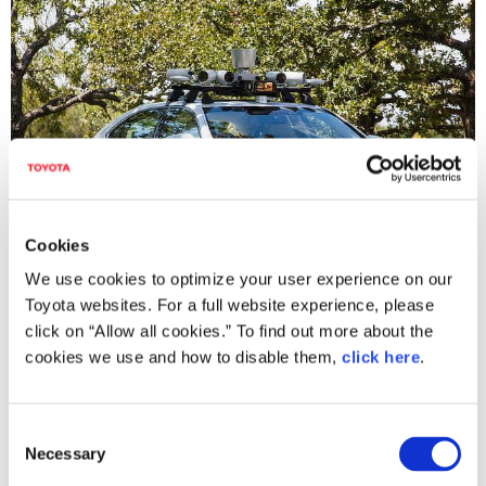
Cookies
We use cookies to optimize your user experience on our
Toyota websites. For a full website experience, please
TRI自動運転実験車改良版
click on “Allow all cookies.” To find out more about the
cookies we use and how to disable them,
click here
.
C
Necessary
o
n