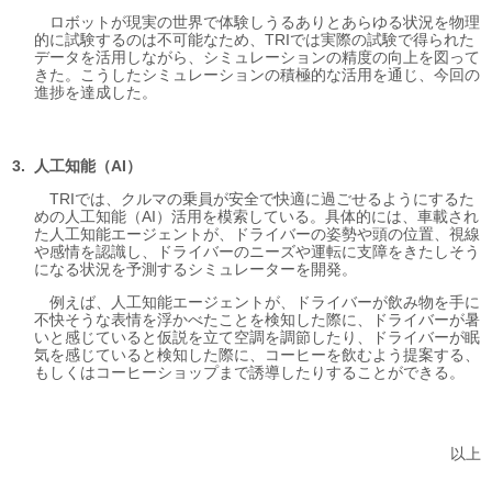
ロボットが現実の世界で体験しうるありとあらゆる状況を物理
的に試験するのは不可能なため、TRIでは実際の試験で得られた
データを活用しながら、シミュレーションの精度の向上を図って
きた。こうしたシミュレーションの積極的な活用を通じ、今回の
進捗を達成した。
人工知能（AI）
TRIでは、クルマの乗員が安全で快適に過ごせるようにするた
めの人工知能（AI）活用を模索している。具体的には、車載され
た人工知能エージェントが、ドライバーの姿勢や頭の位置、視線
や感情を認識し、ドライバーのニーズや運転に支障をきたしそう
になる状況を予測するシミュレーターを開発。
例えば、人工知能エージェントが、ドライバーが飲み物を手に
不快そうな表情を浮かべたことを検知した際に、ドライバーが暑
いと感じていると仮説を立て空調を調節したり、ドライバーが眠
気を感じていると検知した際に、コーヒーを飲むよう提案する、
もしくはコーヒーショップまで誘導したりすることができる。
以上