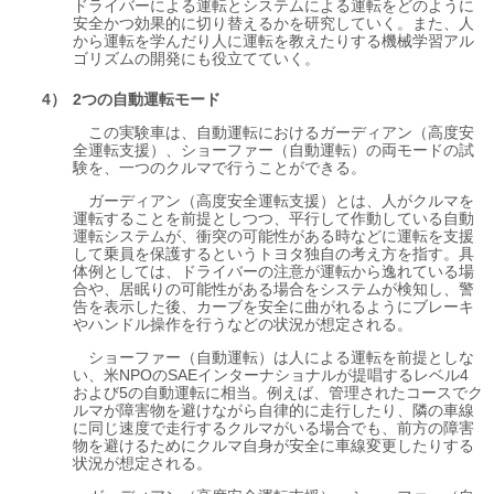
ドライバーによる運転とシステムによる運転をどのように
安全かつ効果的に切り替えるかを研究していく。また、人
から運転を学んだり人に運転を教えたりする機械学習アル
ゴリズムの開発にも役立てていく。
2つの自動運転モード
この実験車は、自動運転におけるガーディアン（高度安
全運転支援）、ショーファー（自動運転）の両モードの試
験を、一つのクルマで行うことができる。
ガーディアン（高度安全運転支援）とは、人がクルマを
運転することを前提としつつ、平行して作動している自動
運転システムが、衝突の可能性がある時などに運転を支援
して乗員を保護するというトヨタ独自の考え方を指す。具
体例としては、ドライバーの注意が運転から逸れている場
合や、居眠りの可能性がある場合をシステムが検知し、警
告を表示した後、カーブを安全に曲がれるようにブレーキ
やハンドル操作を行うなどの状況が想定される。
ショーファー（自動運転）は人による運転を前提としな
い、米NPOのSAEインターナショナルが提唱するレベル4
および5の自動運転に相当。例えば、管理されたコースでク
ルマが障害物を避けながら自律的に走行したり、隣の車線
に同じ速度で走行するクルマがいる場合でも、前方の障害
物を避けるためにクルマ自身が安全に車線変更したりする
状況が想定される。