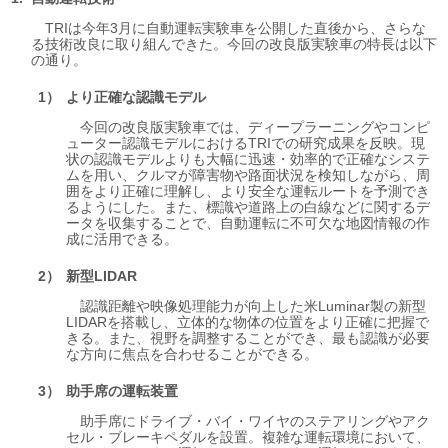
TRIは今年3月に自動運転実験車を公開した直後から、さらな
る技術改良に取り組んできた。今回の改良版実験車の特長は以下
の通り。
より正確な認識モデル
今回の改良版実験車では、ディープラーニングやコンピ
ューター認識モデルにおけるTRIでの研究成果を反映。現
状の認識モデルよりも大幅に迅速・効率的で正確なシステ
ムを用い、クルマが障害物や路面状況を検知しながら、周
囲をより正確に理解し、より安全な運転ルートを予測でき
るようにした。また、標識や道路上の白線などに関するデ
ータを収集することで、自動運転に不可欠な地図情報の作
成に活用できる。
新型LIDAR
認識距離や映像処理能力が向上した米Luminar製の新型
LIDARを搭載し、立体的な物体の位置をより正確に把握で
きる。また、視野を調整することができ、最も認識が必要
な方向に焦点を合わせることができる。
助手席の運転装置
助手席にドライブ・バイ・ワイヤのステアリングやアク
セル・ブレーキペダルを設置。複雑な運転環境において、