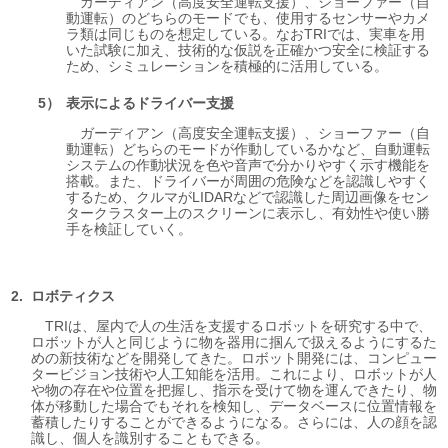
ガーディアン（高度安全運転支援）、ショーファー（自
動運転）のどちらのモードでも、使用するセンサーやカメ
ラ類は同じものを想定している。なおTRIでは、実車を用
いた試験に加え、技術的な仮説を正確かつ安全に検証する
ため、シミュレーションを積極的に活用している。
表示によるドライバー支援
ガーディアン（高度安全運転支援）、ショーファー（自
動運転）どちらのモードが作動しているかなど、自動運転
システムの作動状況を色や音声で分かりやすく示す機能を
搭載。また、ドライバーが周囲の危険などを認識しやすく
するため、クルマがLIDARなどで認識した周辺画像をセン
タークラスター上のスクリーンに表示し、有効性や使い勝
手を検証していく。
ロボティクス
TRIは、屋内で人の生活を支援するロボットを研究する中で、
ロボットが人と同じように物を器用に掴んで扱えるようにするた
めの新技術などを開発してきた。ロボット開発には、コンピュー
タービジョン技術や人工知能を活用。これにより、ロボットが人
や物の存在や位置を把握し、指示を受けて物を運んできたり、物
体が移動した場合でもそれを検知し、データベースに位置情報を
蓄積したりすることができるようになる。さらには、人の顔を認
識し、個人を識別することもできる。