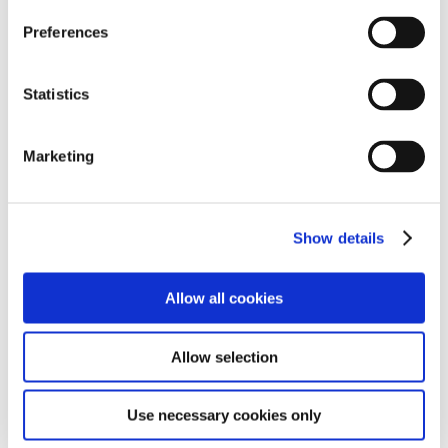
s
Preferences
e
n
t
Statistics
S
e
Marketing
l
TRI自動運転実験車改良版
e
c
Show details
t
i
o
Allow all cookies
n
Allow selection
Use necessary cookies only