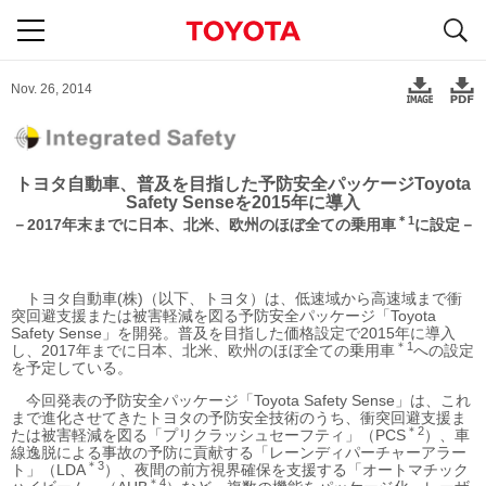
S
navigation
Nov. 26, 2014
トヨタ自動車、普及を目指した予防安全パッケージToyota
Safety Senseを2015年に導入
＊1
－2017年末までに日本、北米、欧州のほぼ全ての乗用車
に設定－
トヨタ自動車(株)（以下、トヨタ）は、低速域から高速域まで衝
突回避支援または被害軽減を図る予防安全パッケージ「Toyota
Safety Sense」を開発。普及を目指した価格設定で2015年に導入
＊1
し、2017年までに日本、北米、欧州のほぼ全ての乗用車
への設定
を予定している。
今回発表の予防安全パッケージ「Toyota Safety Sense」は、これ
まで進化させてきたトヨタの予防安全技術のうち、衝突回避支援ま
＊2
たは被害軽減を図る「プリクラッシュセーフティ」（PCS
）、車
線逸脱による事故の予防に貢献する「レーンディパーチャーアラー
＊3
ト」（LDA
）、夜間の前方視界確保を支援する「オートマチック
＊4