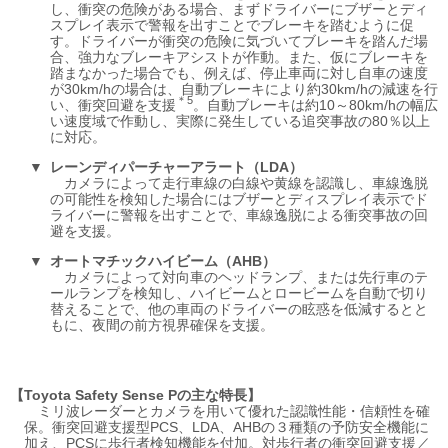
し、衝突の危険がある場合、まずドライバーにブザーとディ
スプレイ表示で警報を出すことでブレーキを踏むように促
す。ドライバーが衝突の危険に気づいてブレーキを踏んだ場
合、強力なブレーキアシストが作動。また、仮にブレーキを
踏まなかった場合でも、例えば、停止車両に対し自車の速度
が30km/hの場合は、自動ブレーキにより約30km/hの減速を行
＊5
い、衝突回避を支援
。自動ブレーキは約10～80km/hの幅広
い速度域で作動し、実際に発生している追突事故の80％以上
に対応。
レーンディパーチャーアラート（LDA）
カメラによって走行車線の白線や黄線を認識し、車線逸脱
の可能性を検知した場合にはブザーとディスプレイ表示でド
ライバーに警報を出すことで、車線逸脱による衝突事故の回
避を支援。
オートマチックハイビーム（AHB）
カメラによって対向車のヘッドランプ、または先行車のテ
ールランプを検知し、ハイビームとロービームを自動で切り
替えることで、他の車両のドライバーの眩惑を低減するとと
もに、夜間の前方視界確保を支援。
Toyota Safety Sense Pの主な特長
ミリ波レーダーとカメラを用いて優れた認識性能・信頼性を確
保。衝突回避支援型PCS、LDA、AHBの３種類の予防安全機能に
加え、PCSに歩行者検知機能を付加。対歩行者の衝突回避支援／