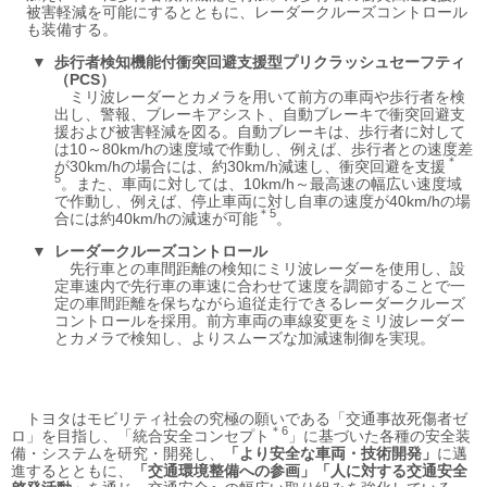
被害軽減を可能にするとともに、レーダークルーズコントロール
も装備する。
歩行者検知機能付衝突回避支援型プリクラッシュセーフティ
（PCS）
ミリ波レーダーとカメラを用いて前方の車両や歩行者を検
出し、警報、ブレーキアシスト、自動ブレーキで衝突回避支
援および被害軽減を図る。自動ブレーキは、歩行者に対して
は10～80km/hの速度域で作動し、例えば、歩行者との速度差
＊
が30km/hの場合には、約30km/h減速し、衝突回避を支援
5
。また、車両に対しては、10km/h～最高速の幅広い速度域
で作動し、例えば、停止車両に対し自車の速度が40km/hの場
＊5
合には約40km/hの減速が可能
。
レーダークルーズコントロール
先行車との車間距離の検知にミリ波レーダーを使用し、設
定車速内で先行車の車速に合わせて速度を調節することで一
定の車間距離を保ちながら追従走行できるレーダークルーズ
コントロールを採用。前方車両の車線変更をミリ波レーダー
とカメラで検知し、よりスムーズな加減速制御を実現。
トヨタはモビリティ社会の究極の願いである「交通事故死傷者ゼ
＊6
ロ」を目指し、「統合安全コンセプト
」に基づいた各種の安全装
備・システムを研究・開発し、
「より安全な車両・技術開発」
に邁
進するとともに、
「交通環境整備への参画」「人に対する交通安全