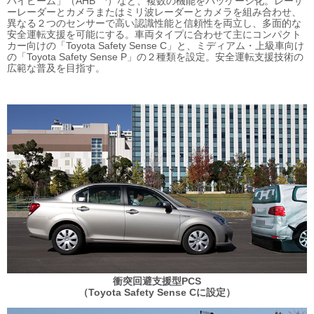
ハイビーム」（AHB
）など、複数の機能をパッケージ化。レーザ
ーレーダーとカメラまたはミリ波レーダーとカメラを組み合わせ、
異なる２つのセンサーで高い認識性能と信頼性を両立し、多面的な
安全運転支援を可能にする。車両タイプに合わせて主にコンパクト
カー向けの「Toyota Safety Sense C」と、ミディアム・上級車向け
の「Toyota Safety Sense P」の２種類を設定。安全運転支援技術の
広範な普及を目指す。
衝突回避支援型PCS
（Toyota Safety Sense Cに設定）