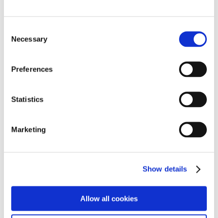
C
Necessary
o
n
s
Preferences
e
n
t
Statistics
S
e
Marketing
l
新予防安全パッケージ
e
「Toyota Safety Sense C」
c
Show details
t
i
o
Allow all cookies
n