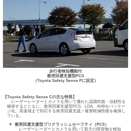
歩行者検知機能付
衝突回避支援型PCS
（Toyota Safety Sense Pに設定）
Toyota Safety Sense Cの主な特長
レーザーレーダーとカメラを用いて優れた認識性能・信頼性を
確保するとともに、衝突回避支援型PCS、LDA、AHBをパッケー
ジ化。高速域まで対応する衝突回避支援／被害軽減性能を確保し
ている。
衝突回避支援型プリクラッシュセーフティ（PCS）
レーザーレーダーとカメラを用いて前方の障害物を検知