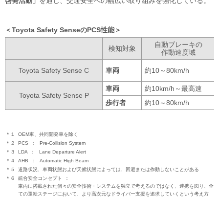
啓発活動」
を通じ、交通安全への幅広い取り組みを強化している。
Toyota Safety SenseのPCS性能
自動ブレーキの
検知対象
作動速度域
Toyota Safety Sense C
車両
約10～80km/h
車両
約10km/h～最高速
Toyota Safety Sense P
歩行者
約10～80km/h
＊１
OEM車、共同開発車を除く
＊２
PCS
Pre-Collision System
＊３
LDA
Lane Departure Alert
＊４
AHB
Automatic High Beam
＊５
道路状況、車両状態および天候状態によっては、回避または作動しないことがある
＊６
統合安全コンセプト
車両に搭載された個々の安全技術・システムを独立で考えるのではなく、連携を図り、全
ての運転ステージにおいて、より高次元なドライバー支援を追求していくという考え方