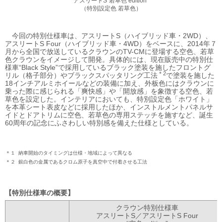
アスリートS“若草色 edition”
（特別設定色 若草色）
今回の特別仕様車は、アスリートS（ハイブリッド車・2WD）、
アスリートS Four（ハイブリッド車・4WD）をベースに、2014年７
月から全国で放送しているクラウンのTV-CMに登場する空色、若草
色クラウンをイメージして開発。具体的には、現在販売中の特別仕
様車“Black Style”で採用しているブラック塗装を施したフロントグ
＊2
リル（格子部分）やブラックスパッタリング工法
で塗装を施した
18インチアルミホイールなどの装備に加え、外板色にはクラウンに
乗った際に感じられる「爽快感」や「開放感」を象徴する空色、若
草色を設定した。インテリアにおいても、特別設定色「ホワイト」
を本革シート表皮などに採用したほか、インストルメントパネルサ
イドとドアトリムに空色、若草色の専用ステッチを施すなど、誕生
60周年の記念にふさわしい特別感を備えた仕様としている。
＊１
納車開始のタイミングは仕様・地域によって異なる
＊２
銀白色の金属であるクロム原子を真空中で付着させる工法
特別仕様車の概要
クラウン特別仕様車
アスリートS／アスリートS Four