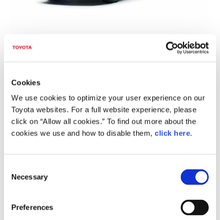
特別仕様車アスリートS“若草色 edition”
（特別設定色 若草色）
Cookies
We use cookies to optimize your user experience on our
Toyota websites. For a full website experience, please
click on “Allow all cookies.” To find out more about the
cookies we use and how to disable them,
click here
.
C
Necessary
o
n
s
Preferences
e
特別仕様車アスリートS“若草色 edition”