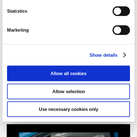
n
（特別設定色 若草色）
t
Statistics
S
e
Marketing
l
e
c
Show details
t
i
o
Allow all cookies
n
Allow selection
特別仕様車アスリートS“空色 edition”
Use necessary cookies only
（内装色：特別設定色 ホワイト）
＜オプション装着車＞