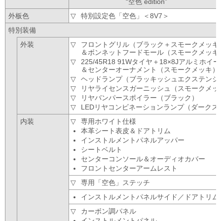
“空色 edition”
外板色
特別設定色「空色」＜8V7＞
特別装備
外装
フロントグリル（ブラック＋スモークメッキ
＆ボンネットフードモール（スモークメッキ
225/45R18 91Wタイヤ＋18×8Jアル
＆センターオーナメント（スモークメッキ）
ヘッドランプ（ブラッキッシュエクステンシ
リヤライセンスガーニッシュ（スモークメッ
リヤバンパースポイラー（ブラック）
LEDリヤコンビネーションランプ（ダーク
内装
専用ホワイト仕様
本革シート表皮＆ドアトリム
インストルメントパネルアッパー
シートベルト
センターコンソール＆オーディオカバー
フロントセンターアームレスト
専用「空色」ステッチ
インストルメントパネルサイド／ドアトリム
カーボン調パネル
インストルメントパネル