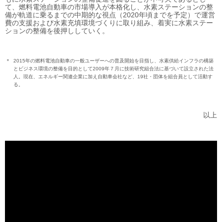
て、燃料電池自動車の市場導入が本格化し、水素ステーションの整
備が軌道に乗るまでの中期的な視点（2020年頃までを予定）で運営
費の支援および水素充填環境づくりに取り組み、着実に水素ステー
ションの整備を後押ししていく。
＊
2015年の燃料電池自動車の一般ユーザーへの普及開始を目指し、水素供給インフラの構築
とビジネス環境の整備を目的として2009年７月に技術研究組合法に基づいて設立された法
人。現在、エネルギー関連企業に加え自動車会社など、19社・団体を組合員として活動す
る。
以上