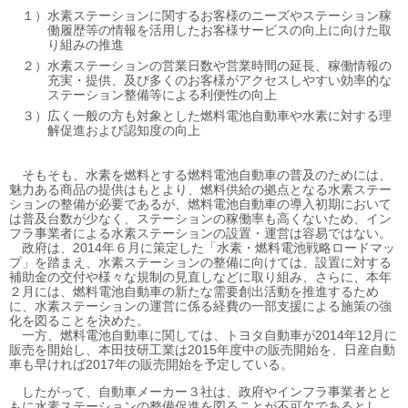
水素ステーションに関するお客様のニーズやステーション稼
働履歴等の情報を活用したお客様サービスの向上に向けた取
り組みの推進
水素ステーションの営業日数や営業時間の延長、稼働情報の
充実・提供、及び多くのお客様がアクセスしやすい効率的な
ステーション整備等による利便性の向上
広く一般の方も対象とした燃料電池自動車や水素に対する理
解促進および認知度の向上
そもそも、水素を燃料とする燃料電池自動車の普及のためには、
魅力ある商品の提供はもとより、燃料供給の拠点となる水素ステー
ションの整備が必要であるが、燃料電池自動車の導入初期において
は普及台数が少なく、ステーションの稼働率も高くないため、イン
フラ事業者による水素ステーションの設置・運営は容易ではない。
政府は、2014年６月に策定した「水素・燃料電池戦略ロードマッ
プ」を踏まえ、水素ステーションの整備に向けては、設置に対する
補助金の交付や様々な規制の見直しなどに取り組み、さらに、本年
２月には、燃料電池自動車の新たな需要創出活動を推進するため
に、水素ステーションの運営に係る経費の一部支援による施策の強
化を図ることを決めた。
一方、燃料電池自動車に関しては、トヨタ自動車が2014年12月に
販売を開始し、本田技研工業は2015年度中の販売開始を、日産自動
車も早ければ2017年の販売開始を予定している。
したがって、自動車メーカー３社は、政府やインフラ事業者とと
もに水素ステーションの整備促進を図ることが不可欠であるとし