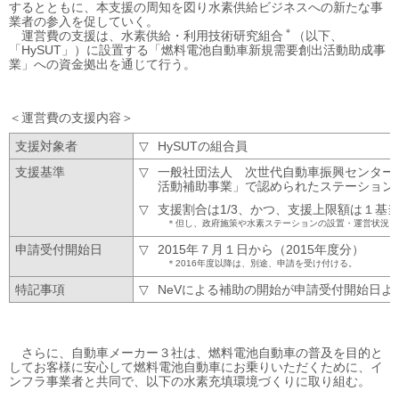
するとともに、本支援の周知を図り水素供給ビジネスへの新たな事
業者の参入を促していく。
＊
運営費の支援は、水素供給・利用技術研究組合
（以下、
「HySUT」）に設置する「燃料電池自動車新規需要創出活動助成事
業」への資金拠出を通じて行う。
運営費の支援内容
支援対象者
HySUTの組合員
支援基準
一般社団法人 次世代自動車振興センター
活動補助事業」で認められたステーション
支援割合は1/3、かつ、支援上限額は１基当た
但し、政府施策や水素ステーションの設置・運営状況に
申請受付開始日
2015年７月１日から（2015年度分）
2016年度以降は、別途、申請を受け付ける。
特記事項
NeVによる補助の開始が申請受付開始日
さらに、自動車メーカー３社は、燃料電池自動車の普及を目的と
してお客様に安心して燃料電池自動車にお乗りいただくために、イ
ンフラ事業者と共同で、以下の水素充填環境づくりに取り組む。