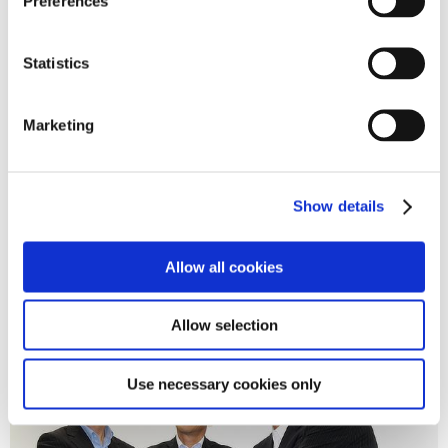
Preferences
e
n
t
Statistics
S
e
Marketing
l
e
c
Show details
t
i
練馬水素ステーション
o
Allow all cookies
n
Allow selection
Use necessary cookies only