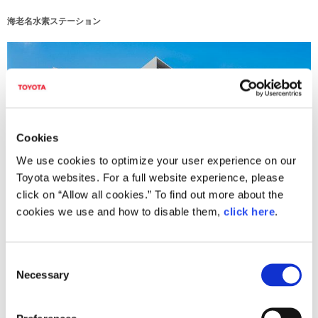
海老名水素ステーション
Cookies
We use cookies to optimize your user experience on our
Toyota websites. For a full website experience, please
click on “Allow all cookies.” To find out more about the
cookies we use and how to disable them,
click here
.
尼崎水素ステーション
C
Necessary
o
n
s