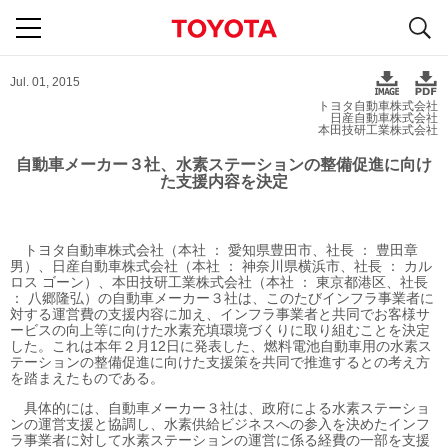
S
navigation
Jul. 01, 2015
トヨタ自動車株式会社
日産自動車株式会社
本田技研工業株式会社
自動車メーカー３社、水素ステーションの整備促進に向け
た支援内容を決定
トヨタ自動車株式会社（本社 ： 愛知県豊田市、社長 ： 豊田章
男）、日産自動車株式会社（本社 ： 神奈川県横浜市、社長 ： カル
ロス ゴーン）、本田技研工業株式会社（本社 ： 東京都港区、社長
： 八郷隆弘）の自動車メーカー３社は、このたびインフラ事業者に
対する運営費の支援内容に加え、インフラ事業者と共同でお客様サ
ービスの向上等に向けた水素充填環境づくりに取り組むことを決定
した。これは本年２月12日に発表した、燃料電池自動車用の水素ス
テーションの整備促進に向けた支援策を共同で推進するとの考え方
を踏まえたものである。
具体的には、自動車メーカー３社は、政府による水素ステーショ
ンの運営支援と協調し、水素供給ビジネスへの参入を決めたインフ
ラ事業者に対して水素ステーションの運営に係る経費の一部を支援