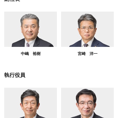
中嶋 裕樹
宮崎 洋一
執行役員