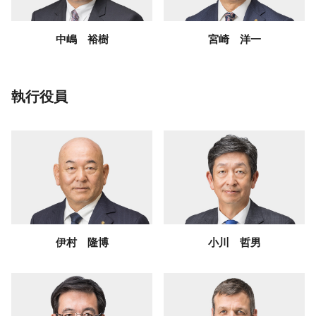
中嶋 裕樹
宮崎 洋一
執行役員
伊村 隆博
小川 哲男