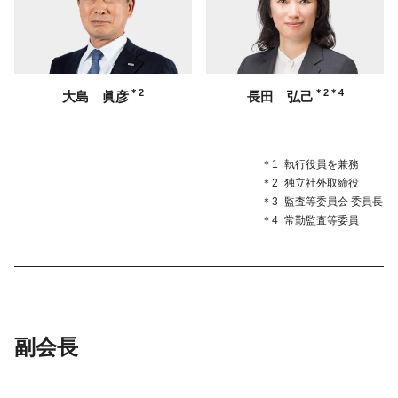
＊2
＊2＊4
大島 眞彦
長田 弘己
＊1
執行役員を兼務
＊2
独立社外取締役
＊3
監査等委員会 委員長
＊4
常勤監査等委員
副会長