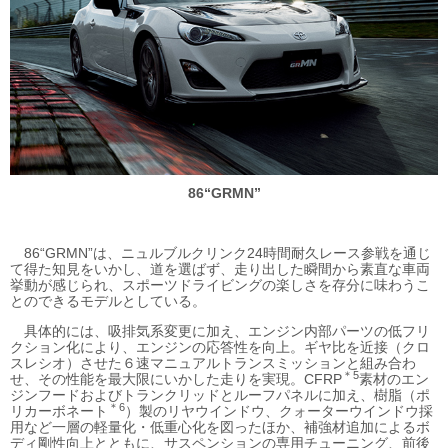
86“GRMN”
86“GRMN”は、ニュルブルクリンク24時間耐久レース参戦を通じ
て得た知見をいかし、道を選ばず、走り出した瞬間から素直な車両
挙動が感じられ、スポーツドライビングの楽しさを存分に味わうこ
とのできるモデルとしている。
具体的には、吸排気系変更に加え、エンジン内部パーツの低フリ
クション化により、エンジンの応答性を向上。ギヤ比を近接（クロ
スレシオ）させた６速マニュアルトランスミッションと組み合わ
＊5
せ、その性能を最大限にいかした走りを実現。CFRP
素材のエン
ジンフードおよびトランクリッドとルーフパネルに加え、樹脂（ポ
＊6
リカーボネート
）製のリヤウインドウ、クォーターウインドウ採
用など一層の軽量化・低重心化を図ったほか、補強材追加によるボ
ディ剛性向上とともに、サスペンションの専用チューニング、前後