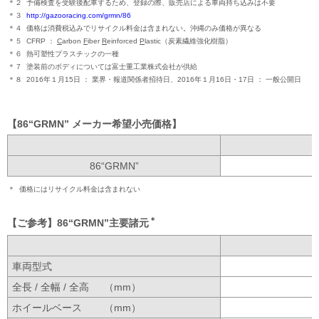
＊２
予備検査を受験後配車するため、登録の際、販売店による車両持ち込みは不要
＊３
http://gazooracing.com/grmn/86
＊４
価格は消費税込みでリサイクル料金は含まれない。
沖縄のみ価格が異なる
＊５
CFRP
C
arbon
F
iber
R
einforced
P
lastic
（炭素繊維強化樹脂）
＊６
熱可塑性プラスチックの一種
＊７
塗装前のボディについては富士重工業株式会社が供給
＊８
2016年１月15日
業界・報道関係者招待日、
2016年１月16日・17日
一般公開日
86“GRMN” メーカー希望小売価格
86“GRMN”
＊
価格にはリサイクル料金は含まれない
＊
ご参考
86“GRMN”
主要諸元
車両型式
全長 / 全幅 / 全高
（mm）
ホイールベース
（mm）