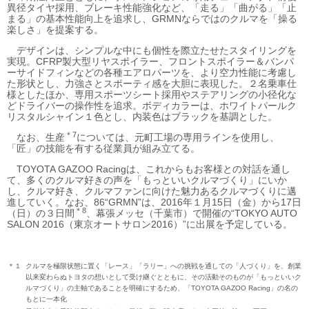
異径タイヤ採用、ブレーキ性能強化など、「走る」「曲がる」「止
まる」の基本性能向上を追求し、GRMNならではのクルマを「操る
楽しさ」を提案する。
デザインは、シンプルな中にも個性を際立たせたスタイリングを
実現。CFRP製大型リヤスポイラー、フロントスポイラー＆バンパ
ーサイドフィンなどの各種エアロパーツを、より空力性能に考慮し
た形状とし、力強さとスポーティ感を大胆に表現した。２名乗車仕
様としたほか、専用スポーツシート採用やステアリングの小径化な
どドライバーの操作性を追求。ボディカラーは、ホワイトパールク
リスタルシャイン１色とし、内装色はブラックを基調とした。
＊7
なお、生産
については、元町工場の専用ラインを使用し、
「匠」の技能を有する従業員が組み立てる。
TOYOTA GAZOO Racingは、これからもお客様との対話を通し
て、多くのクルマ好きの声を「もっといいクルマづくり」にいか
し、クルマ好き、クルマファンに向けた魅力あるクルマづくりに邁
進していく。なお、86“GRMN”は、2016年１月15日（金）から17日
＊8
（日）の３日間
、幕張メッセ（千葉市）で開催の“TOKYO AUTO
SALON 2016（東京オートサロン2016）”に出展を予定している。
＊１
クルマを極限状態に置く「レース」「ラリー」への挑戦を通しての「人づくり」を、創業
以来変わらぬトヨタの想いとして受け継ぐとともに、その活動そのものが「もっといいク
ルマづくり」の主軸であることを明確にするため、「TOYOTA GAZOO Racing」の名の
もとに一本化