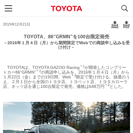
S
navigation
2015年12月21日
TOYOTA、86“GRMN”を100台限定発売
－2016年１月４日（月）から期間限定でWebでの商談申し込みを受
け付け－
＊1
TOYOTAは、TOYOTA GAZOO Racing
が開発したコンプリー
＊2
トカー86“GRMN”
の商談申し込みを、2016年１月４日（月）から
＊3
１月22日（金）までの19日間、Web
限定で受け付ける。抽選のう
え、２月１日から全国のトヨタ店、トヨペット店、トヨタカローラ
＊4
店、ネッツ店を通じ100台限定で発売。価格は648万円
とした。