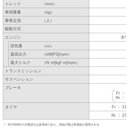
トレッド
（mm）
車両重量
（kg）
乗車定員
（人）
駆動方式
エンジン
水平
排気量
（cc）
最高出力
（kW[PS]/rpm）
最大トルク
（N･m[kgf･m]/rpm）
トランスミッション
サスペンション
ブレーキ
Fr 
Rr 
タイヤ
Fr ： 2
Rr ： 23
＊
86“GRMN”の主要諸元は参考値であり、登録の際は実測値が適用される