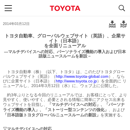
S
navigation
2014年03月12日
トヨタ自動車、グローバルウェブサイト（英語）、企業サ
イト（日本語）
を全面リニューアル
―マルチデバイスへの対応、パーソナライズ機能の導入および日本
語版ニュースルームを新設－
トヨタ自動車（株）（以下、トヨタ）は、このたびトヨタグロー
バルウェブサイト（英語）（
http://www.toyota-global.com
）、なら
びに企業サイト（日本語）（
http://www.toyota.co.jp
）を全面的に リ
ニューアルし、2014年3月12日（水）に、ウェブ上に公開した。
約3年ぶりとなる今回のリニューアルでは、お客様にとって、より
見やすく、使いやすく、必要とされる情報に簡単にアクセス出来る
ウェブサイトを目指し、
「マルチデバイスへの対応」、「パーソナ
ライズ機能の導入」、「ストーリー型コンテンツの強化」
、および
「日本語版トヨタグローバルニュースルームの新設」
を実施する。
▽マルチデバイスへの対応