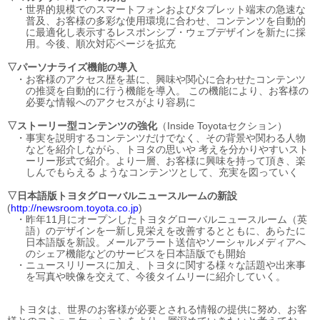
・
世界的規模でのスマートフォンおよびタブレット端末の急速な
普及、お客様の多彩な使用環境に合わせ、コンテンツを自動的
に最適化し表示するレスポンシブ・ウェブデザインを新たに採
用。今後、順次対応ページを拡充
▽パーソナライズ機能の導入
・
お客様のアクセス歴を基に、興味や関心に合わせたコンテンツ
の推奨を自動的に行う機能を導入。 この機能により、お客様の
必要な情報へのアクセスがより容易に
▽ストーリー型コンテンツの強化
（Inside Toyotaセクション）
・
事実を説明するコンテンツだけでなく、その背景や関わる人物
などを紹介しながら、トヨタの思いや 考えを分かりやすいスト
ーリー形式で紹介。より一層、お客様に興味を持って頂き、楽
しんでもらえる ようなコンテンツとして、充実を図っていく
▽日本語版トヨタグローバルニュースルームの新設
(
http://newsroom.toyota.co.jp
)
・
昨年11月にオープンしたトヨタグローバルニュースルーム（英
語）のデザインを一新し見栄えを改善するとともに、あらたに
日本語版を新設。メールアラート送信やソーシャルメディアへ
のシェア機能などのサービスを日本語版でも開始
・
ニュースリリースに加え、トヨタに関する様々な話題や出来事
を写真や映像を交えて、今後タイムリーに紹介していく。
トヨタは、世界のお客様が必要とされる情報の提供に努め、お客