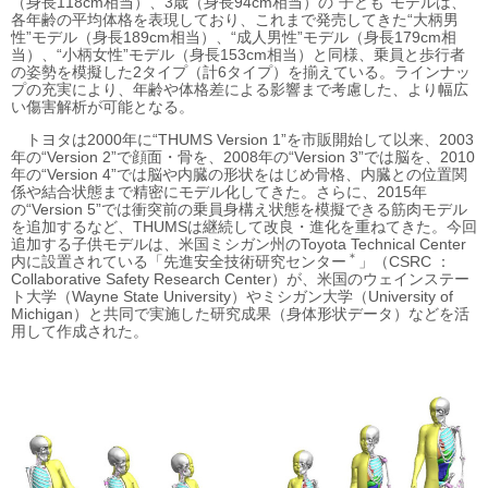
（身長118cm相当）、3歳（身長94cm相当）の“子ども”モデルは、
各年齢の平均体格を表現しており、これまで発売してきた“大柄男
性”モデル（身長189cm相当）、“成人男性”モデル（身長179cm相
当）、“小柄女性”モデル（身長153cm相当）と同様、乗員と歩行者
の姿勢を模擬した2タイプ（計6タイプ）を揃えている。ラインナッ
プの充実により、年齢や体格差による影響まで考慮した、より幅広
い傷害解析が可能となる。
トヨタは2000年に“THUMS Version 1”を市販開始して以来、2003
年の“Version 2”で顔面・骨を、2008年の“Version 3”では脳を、2010
年の“Version 4”では脳や内臓の形状をはじめ骨格、内臓との位置関
係や結合状態まで精密にモデル化してきた。さらに、2015年
の“Version 5”では衝突前の乗員身構え状態を模擬できる筋肉モデル
を追加するなど、THUMSは継続して改良・進化を重ねてきた。今回
追加する子供モデルは、米国ミシガン州のToyota Technical Center
＊
内に設置されている「先進安全技術研究センター
」（CSRC ：
Collaborative Safety Research Center）が、米国のウェインステー
ト大学（Wayne State University）やミシガン大学（University of
Michigan）と共同で実施した研究成果（身体形状データ）などを活
用して作成された。