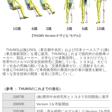
【THUMS Version 4“子ども”モデル】
THUMSは(株)JSOL（東京都中央区）および日本イーエスアイ(株)
（東京都新宿区）を通じ販売。THUMSはこれまで国内外の自動車メ
ーカー、部品メーカー、大学などが多数採用し、トヨタだけでなく
世界中のクルマの安全技術研究に貢献している。トヨタは、モビリ
ティ社会の究極の願いである「交通死傷者ゼロ」に貢献するため、
今後もTHUMSを用いて車両衝突時の乗員や歩行者の傷害を解析し、
様々な安全技術の開発・改良に活用していく。
参考 ： THUMSのこれまでの進化
1997年
(株)豊田中央研究所とトヨタで共同開発に着手
2000年
Version 1を市販開始
2003年
顔面・骨を精密にモデル化したVersion 2を市販