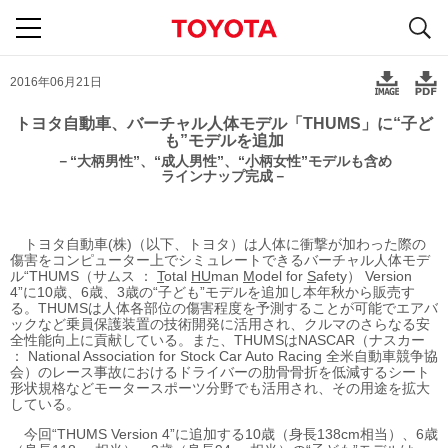
S
navigation
2016年06月21日
トヨタ自動車、バーチャル人体モデル「THUMS」に“子ど
も”モデルを追加
－“大柄男性”、“成人男性”、“小柄女性”
モデルも含め
ラインナップ完成－
トヨタ自動車(株)（以下、トヨタ）は人体に衝撃が加わった際の
傷害をコンピューター上でシミュレートできるバーチャル人体モデ
ル“THUMS（サムス ：
T
otal
HU
man
M
odel for
S
afety） Version
4”に10歳、6歳、3歳の“子ども”モデルを追加し本年秋から販売す
る。THUMSは人体各部位の傷害程度を予測することが可能でエアバ
ックなど乗員保護装置の技術開発に活用され、クルマのさらなる安
全性能向上に貢献している。また、THUMSはNASCAR（ナスカー
： National Association for Stock Car Auto Racing 全米自動車競争協
会）のレース事故におけるドライバーの肋骨骨折を低減するシート
形状規格などモータースポーツ分野でも活用され、その用途を拡大
している。
今回“THUMS Version 4”に追加する10歳（身長138cm相当）、6歳