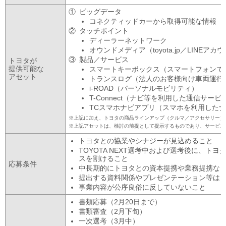
ビッグデータ
コネクティッドカーから取得可能な情報
タッチポイント
ディーラーネットワーク
オウンドメディア（toyota.jp／LINE
製品／サービス
トヨタが
提供可能な
スマートキーボックス（スマートフォンで
アセット
トランスログ（法人のお客様向け車両運行
i-ROAD（パーソナルモビリティ）
T-Connect（ナビ等を利用した通信サービ
TCスマホナビアプリ（スマホを利用した
上記に加え、トヨタの商品ラインアップ（クルマ／アクセサリー）
上記アセットは、検討の前提として提示するものであり、サービス
トヨタとの協業やシナジーが見込めること
TOYOTA NEXT選考中および選考後に、
スを割けること
応募条件
中長期的にトヨタとの資本提携や業務提携な
提出する資料関係やプレゼンテーション等は
事業内容が公序良俗に反していないこと
書類応募（2月20日まで）
書類審査（2月下旬）
一次選考（3月中）