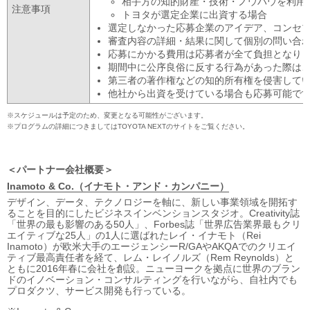
相手方の知的財産・技術・ノウハウを利用
注意事項
トヨタが選定企業に出資する場合
選定しなかった応募企業のアイデア、コンセ
審査内容の詳細・結果に関して個別の問い合
応募にかかる費用は応募者が全て負担となり
期間中に公序良俗に反する行為があった際は
第三者の著作権などの知的所有権を侵害して
他社から出資を受けている場合も応募可能で
スケジュールは予定のため、変更となる可能性がございます。
プログラムの詳細につきましてはTOYOTA NEXTのサイトをご覧ください。
パートナー会社概要
Inamoto & Co.（イナモト・アンド・カンパニー）
デザイン、データ、テクノロジーを軸に、新しい事業領域を開拓す
ることを目的にしたビジネスインベンションスタジオ。Creativity誌
「世界の最も影響のある50人」、Forbes誌「世界広告業界最もクリ
エイティブな25人」の1人に選ばれたレイ・イナモト（Rei
Inamoto）が欧米大手のエージェンシーR/GAやAKQAでのクリエイ
ティブ最高責任者を経て、レム・レイノルズ（Rem Reynolds）と
ともに2016年春に会社を創設。ニューヨークを拠点に世界のブラン
ドのイノベーション・コンサルティングを行いながら、自社内でも
プロダクツ、サービス開発も行っている。