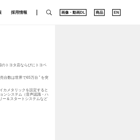
SEARCH
報
採用情報
画像・動画DL
商品
EN
全国のトヨタ店ならびにトヨペ
＊
売台数は世界で65万台
を突
イカメタリックを設定すると
ションシステム（音声認識・ハ
リー＆スタートシステムなど