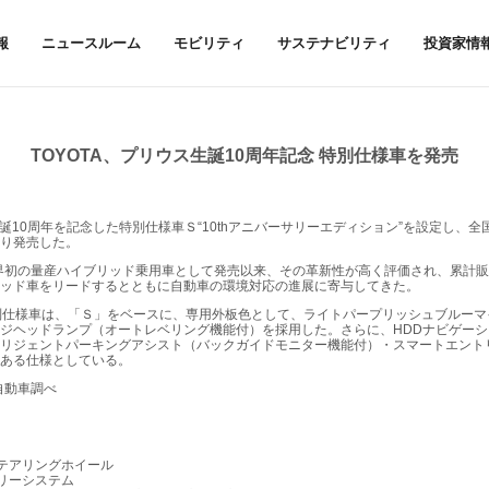
報
ニュースルーム
モビリティ
サステナビリティ
投資家情
TOYOTA、プリウス生誕10周年記念 特別仕様車を発売
誕10周年を記念した特別仕様車Ｓ“10thアニバーサリーエディション”を設定し、
り発売した。
界初の量産ハイブリッド乗用車として発売以来、その革新性が高く評価され、累計販
リッド車をリードするとともに自動車の環境対応の進展に寄与してきた。
別仕様車は、「Ｓ」をベースに、専用外板色として、ライトパープリッシュブルーマ
ジヘッドランプ（オートレベリング機能付）を採用した。さらに、HDDナビゲー
リジェントパーキングアシスト（バックガイドモニター機能付）・スマートエント
力ある仕様としている。
自動車調べ
テアリングホイール
リーシステム