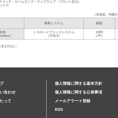
スイッチ・ルームランプ・マップランプ・フロント足元）
ックス
（北海道、沖縄の
駆動システム
駆動
様車
トヨタハイブリッドシステム
2WD
edition ”
（THS II）
（FF）
は含まれない
プ
個人情報に関する基本方針
問い合わせ
個人情報に関する公表事項
たって
メールアラート登録
RSS