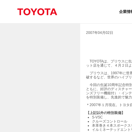
企業情
2007年04月02日
TOYOTAは、プリウスに生
ット店を通じて、４月２日よ
プリウスは、1997年に世
破するなど、世界のハイブ
今回の生誕10周年記念特
ともに、好評のディスチャー
ンズフリー機能付）・インテ
を特別装備し、先進的で魅
＊
2007年１月現在。トヨタ
【上記以外の特別装備】
S-VSC
クルーズコントロール
本革巻き４本スポークス
イルミネーテッドエント