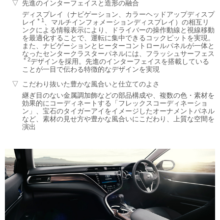
先進のインターフェイスと造形の融合
ディスプレイ（ナビゲーション、カラーヘッドアップディスプ
＊1
レイ
、マルチインフォメーションディスプレイ）の相互リ
ンクによる情報表示により、ドライバーの操作動線と視線移動
を最適化することで、運転に集中できるコックピットを実現。
また、ナビゲーションとヒーターコントロールパネルが一体と
なったセンタークラスターパネルには、フラッシュサーフェス
＊2
デザインを採用。先進のインターフェイスを搭載している
ことが一目で伝わる特徴的なデザインを実現
こだわり抜いた豊かな風合いと仕立てのよさ
継ぎ目のない金属調加飾などの部品構成や、複数の色・素材を
効果的にコーディネートする「フレックスコーディネーショ
ン」、宝石のタイガーアイをイメージしたオーナメントパネル
など、素材の見せ方や豊かな風合いにこだわり、上質な空間を
演出