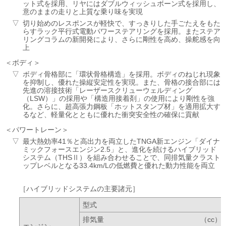
ット式を採用、リヤにはダブルウィッシュボーン式を採用し、
意のままの走りと上質な乗り味を実現
切り始めのレスポンスが軽快で、すっきりした手ごたえをもた
らすラック平行式電動パワーステアリングを採用。またステア
リングコラムの新開発により、さらに剛性を高め、操舵感を向
上
ボディ
ボディ骨格部に「環状骨格構造」を採用。ボディのねじれ現象
を抑制し、優れた操縦安定性を実現。また、骨格の接合部には
先進の溶接技術「レーザースクリューウェルディング
（LSW）」の採用や「構造用接着剤」の使用により剛性を強
化。さらに、超高張力鋼板「ホットスタンプ材」を適用拡大す
るなど、軽量化とともに優れた衝突安全性の確保に貢献
パワートレーン
最大熱効率41％と高出力を両立したTNGA新エンジン「ダイナ
ミックフォースエンジン2.5」と、進化を続けるハイブリッド
システム（THSⅡ）を組み合わせることで、同排気量クラスト
ップレベルとなる33.4km/Lの低燃費と優れた動力性能を両立
ハイブリッドシステムの主要諸元
型式
排気量
（cc）