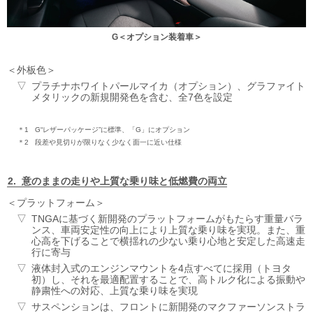
G＜オプション装着車＞
外板色
プラチナホワイトパールマイカ（オプション）、グラファイト
メタリックの新規開発色を含む、全7色を設定
＊1
G“レザーパッケージ”に標準、「G」にオプション
＊2
段差や見切りが限りなく少なく面一に近い仕様
意のままの走りや上質な乗り味と低燃費の両立
プラットフォーム
TNGAに基づく新開発のプラットフォームがもたらす重量バラ
ンス、車両安定性の向上により上質な乗り味を実現。また、重
心高を下げることで横揺れの少ない乗り心地と安定した高速走
行に寄与
液体封入式のエンジンマウントを4点すべてに採用（トヨタ
初）し、それを最適配置することで、高トルク化による振動や
静粛性への対応、上質な乗り味を実現
サスペンションは、フロントに新開発のマクファーソンストラ