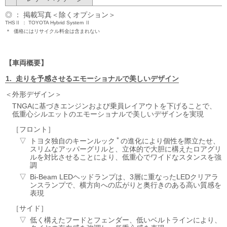
◎ ： 掲載写真＜除くオプション＞
THSⅡ
TOYOTA Hybrid System Ⅱ
＊
価格にはリサイクル料金は含まれない
車両概要
走りを予感させるエモーショナルで美しいデザイン
外形デザイン
TNGAに基づきエンジンおよび乗員レイアウトを下げることで、
低重心シルエットのエモーショナルで美しいデザインを実現
フロント
＊
トヨタ独自のキーンルック
の進化により個性を際立たせ、
スリムなアッパーグリルと、立体的で大胆に構えたロアグリ
ルを対比させることにより、低重心でワイドなスタンスを強
調
Bi-Beam LEDヘッドランプは、3層に重なったLEDクリアラ
ンスランプで、横方向への広がりと奥行きのある高い質感を
表現
サイド
低く構えたフードとフェンダー、低いベルトラインにより、