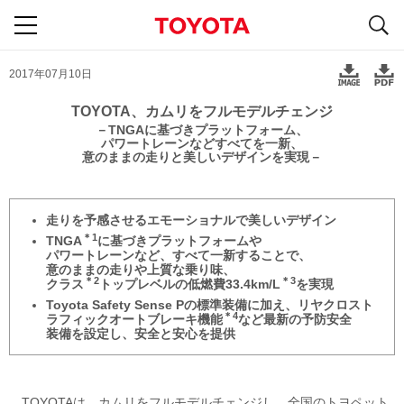
S
navigation
2017年07月10日
TOYOTA、カムリをフルモデルチェンジ
－TNGAに基づきプラットフォーム、
パワートレーンなどすべてを一新、
意のままの走りと美しいデザインを実現－
走りを予感させるエモーショナルで
美しい
デザイン
＊1
TNGA
に基づき
プラットフォームや
パワートレーンなど、
すべて一新することで、
意のままの走りや上質な乗り味、
＊2
＊3
クラス
トップレベルの低燃費33.4km/L
を実現
Toyota Safety Sense Pの
標準装備に
加え、
リヤクロスト
＊4
ラフィック
オートブレーキ機能
など
最新の
予防安全
装備を
設定し、
安全と安心を提供
TOYOTAは、カムリをフルモデルチェンジし、全国のトヨペット