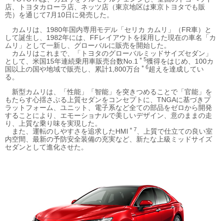
店、トヨタカローラ店、ネッツ店（東京地区は東京トヨタでも販
売）を通じて7月10日に発売した。
カムリは、1980年国内専用モデル「セリカ カムリ」（FR車）と
して誕生し、1982年には、FFレイアウトを採用した現在の車名「カ
ムリ」として一新し、グローバルに販売を開始した。
カムリはこれまで、「トヨタのグローバルミッドサイズセダン」
＊5
として、米国15年連続乗用車販売台数No.1
獲得をはじめ、100カ
＊6
国以上の国や地域で販売し、累計1,800万台
超えを達成してい
る。
新型カムリは、「性能」「智能」を突きつめることで「官能」を
もたらす心揺さぶる上質セダンをコンセプトに、TNGAに基づきプ
ラットフォーム、ユニット、電子系など全ての部品をゼロから開発
することにより、エモーショナルで美しいデザイン、意のままの走
り、上質な乗り味を実現した。
＊7
また、運転のしやすさを追求したHMI
、上質で仕立ての良い室
内空間、最新の予防安全装備の充実など、新たな上級ミッドサイズ
セダンとして進化させた。