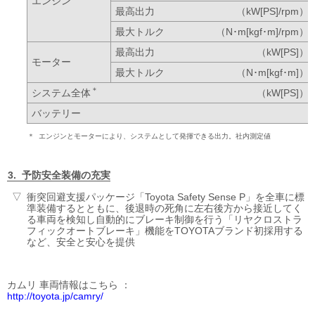
エンジン
最高出力
（kW[PS]/rpm）
最大トルク
（N･m[kgf･m]/rpm）
最高出力
（kW[PS]）
モーター
最大トルク
（N･m[kgf･m]）
＊
システム全体
（kW[PS]）
バッテリー
＊
エンジンとモーターにより、システムとして発揮できる出力。
社内測定値
予防安全装備の充実
衝突回避支援パッケージ「Toyota Safety Sense P」を全車に標
準装備するとともに、後退時の死角に左右後方から接近してく
る車両を検知し自動的にブレーキ制御を行う「リヤクロストラ
フィックオートブレーキ」機能をTOYOTAブランド初採用する
など、安全と安心を提供
カムリ 車両情報はこちら
http://toyota.jp/camry/