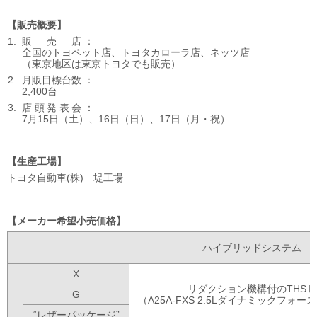
販売概要
販売
店
全国のトヨペット店、
トヨタカローラ店、
ネッツ店
（東京地区は東京トヨタでも販売）
月販目標台数
2,400台
店頭発表
会
7月15日（土）、16日（日）、
17日（月・祝）
生産工場
トヨタ自動車(株) 堤工場
メーカー希望小売価格
ハイブリッドシステム
X
リダクション機構付のTHSⅡ
G
（A25A-FXS 2.5Lダイナミックフォ
“レザーパッケージ”