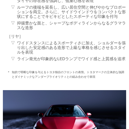
タイヤの存在感を強調し、低重心感を表現
ルーフの後端を延長し、広い居住空間と伸びやかなプロポー
ションを両立。さらに、サイドウインドウをコンパクトな形
状にすることでキビキビとしたスポーティな印象を付与
抑揚豊かな面と、シャープなボディラインからなるグラマラ
スな造形
リヤ
ワイドスタンスによるスポーティさに加え、ショルダーを張
り出した安定感のある造形で上級な車格を感じさせるスタイ
ルを表現
ライン発光が印象的なLEDランプでワイド感と上質感を追求
＊
知的で明晰な印象を与えるトヨタ独自のフロントの表情。トヨタマークの立体的な強調
とダイナミックなアンダープライオリティとの組み合わせで表現