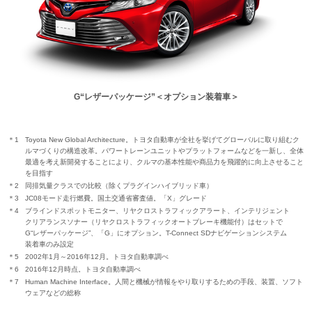
G“レザーパッケージ”
＜オプション装着車＞
＊1
Toyota New Global Architecture。トヨタ自動車が全社を挙げて
グローバルに
取り組むク
ルマづくりの構造改革。
パワートレーンユニット
や
プラットフォーム
などを一新し、全体
最適を考え新開発することにより、クルマの基本性能や商品力を飛躍的に向上させること
を目指す
＊2
同排気量クラスでの比較
（除くプラグインハイブリッド車）
＊3
JC08モード走行燃費。国土交通省審査値。
「X」グレード
＊4
ブラインドスポットモニター、
リヤクロス
トラフィックアラート、
インテリジェント
クリアランスソナー
（リヤクロストラフィック
オートブレーキ機能付）
はセットで
G“レザーパッケージ”、
「G」にオプション。
T-Connect
SDナビゲーションシステム
装着車のみ
設定
＊5
2002年1月～2016年12月。
トヨタ自動車調べ
＊6
2016年12月時点。トヨタ自動車調べ
＊7
Human Machine Interface。人間と機械が情報をやり取りするための手段、装置、ソフト
ウェアなどの総称