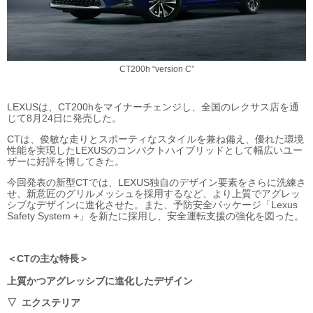
CT200h “version C”
LEXUSは、CT200hをマイナーチェンジし、全国のレクサス店を通
じて8月24日に発売した。
CTは、俊敏な走りとスポーティなスタイルを兼ね備え、優れた環境
性能を実現したLEXUSのコンパクトハイブリッドとして幅広いユー
ザーに好評を博してきた。
今回発表の新型CTでは、LEXUS独自のデザイン要素をさらに洗練さ
せ、新意匠のグリルメッシュを採用するなど、より上質でアグレッ
シブなデザインに進化させた。また、予防安全パッケージ「Lexus
Safety System +」を新たに採用し、安全運転支援の強化を図った。
CTの主な特長
上質かつアグレッシブに進化したデザイン
エクステリア