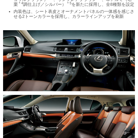
＊4
＊5
栗
調仕上げ／シルバー）
を新たに採用し、全8種類を設定
内装色は、シート表皮とオーナメントパネルの一体感を感じさ
せる2トーンカラーを採用し、カラーラインアップを刷新