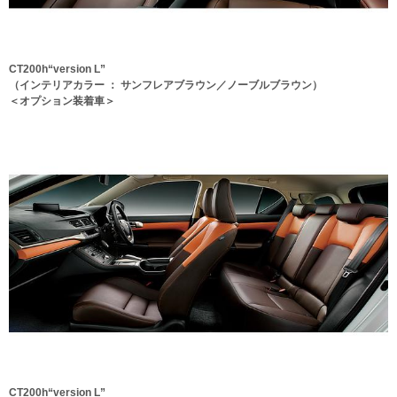
CT200h“version L”
（インテリアカラー ： サンフレアブラウン／ノーブルブラウン）
＜オプション装着車＞
CT200h“version L”