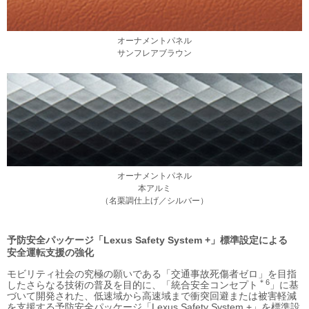
オーナメントパネル
サンフレアブラウン
オーナメントパネル
本アルミ
（名栗調仕上げ／シルバー）
予防安全パッケージ
「Lexus Safety System +」
標準設定による
安全運転支援の強化
モビリティ社会の究極の願いである「交通事故死傷者ゼロ」を目指
＊6
したさらなる技術の普及を目的に、「統合安全コンセプト
」に基
づいて開発された、低速域から高速域まで衝突回避または被害軽減
を支援する予防安全パッケージ「Lexus Safety System +」を標準設