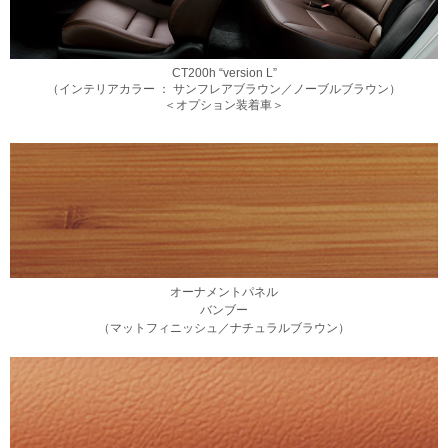
CT200h “version L”
（インテリアカラー ：
サンフレアブラウン／
ノーブルブラウン）
＜オプション装着車＞
オーナメントパネル
バンブー
（マットフィニッシュ／
ナチュラルブラウン）