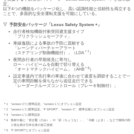
定。
以下4つの機能をパッケージ化し、高い認識性能と信頼性を両立する
ことで、多面的な安全運転支援を可能にしている。
予防安全パッケージ
「Lexus Safety System +」
歩行者検知機能付衝突回避支援タイプ
「プリクラッシュセーフティ」
車線逸脱による事故の予防に貢献する
「レーンディパーチャーアラート
＊7
（ステアリング制御機能付）」（LDA
）
夜間歩行者の早期発見に寄与し
ロー・ハイビームを自動で切り替える
＊8
「オートマチックハイビーム」
（AHB
）
設定車速内で先行車の車速に合わせて速度を調節することで一
定の車間距離を保ちながら追従走行できる
「レーダークルーズコントロール
（ブレーキ制御付）」
＊1
“version C”に標準設定。“version L”にオプション設定
＊2
“version L”に標準設定。“F SPORT”、“version C”、標準仕様にオプション設定
＊3
“version L”に標準設定
＊4
角材や板に「突き鑿（のみ）」や「釿（ちょうな）」、「与岐（よき）」などで独特の削
り痕を残す日本古来の加工技術
＊5
“F SPORT”にオプション設定