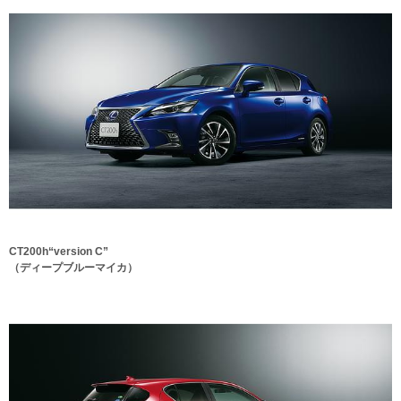
CT200h“version C”
（ディープブルーマイカ）