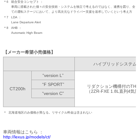
＊6
統合安全コンセプト
車両に搭載された個々の安全技術・システムを独立で考えるのではなく、連携を図り、全
ての運転ステージにおいて、より高次元なドライバー支援を追求していくという考え方
＊7
LDA
Lane Departure Alert
＊8
AHB
Automatic High Beam
メーカー希望小売価格
ハイブリッドシステム
“version L”
“F SPORT”
リダクション機構付のTH
CT200h
（2ZR-FXE 1.8L直列4気
“version C”
＊
北海道地区のみ価格が異なる。
リサイクル料金は含まれない
車両情報はこちら
http://lexus.jp/models/ct/