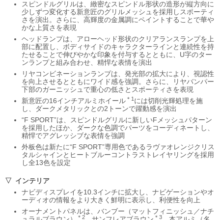
スピンドルグリルは、緻密なスピンドル形状の造形が縦方向に
少しずつ変化する新意匠のグリルメッシュを採用しスポーティ
さを演出。さらに、高輝度の金属調にペイントすることで華や
かな上質さを表現
ヘッドランプは、アローヘッド形状のクリアランスランプを上
部に配置し、ボディサイドのキャラクターラインと連続性を持
たせることで伸びやかな印象を付与するとともに、U字のター
ンランプと組み合わせ、精悍な表情を演出
リヤコンビネーションランプは、発光部の拡大により、視認性
を向上させるとともにワイド感を強調。さらに、リヤバンパー
下部のガーニッシュで重心の低さとスポーティさを表現
＊1
新意匠の16インチアルミホイール
には切削光輝処理を施
し、ダークメタリックとの2トーンで躍動感を演出
“F SPORT”は、スピンドルグリルに新しいFメッシュパターン
を採用したほか、ダークな色調でパーツをコーディネートし、
精悍でアグレッシブな表情を強調
外板色は新たに“F SPORT”専用色であるラヴァオレンジクリス
タルシャインとヒートブルーコントラストレイヤリングを採用
し全13色を設定
インテリア
ナビディスプレイを10.3インチに拡大し、ナビゲーションやオ
ーディオの情報をより大きく鮮明に表示し、利便性を向上
オーナメントパネルは、バンブー（マットフィニッシュ／ナチ
＊2
＊3
ュラルブラウン）
、サンフレアブラウン
、本アルミ（名