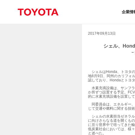
企業情
2017年09月13日
シェル、Ho
－
シェルはHonda、トヨタ
地8月9日、同州のカリフォルニア・
認しており、Hondaとト
水素充填設備は、サンフラ
か所ずつ設置する予定。FC
的に水素充填設備を設置して
同委員会は、エネルギー、
じて交通や燃料に関する技術
シェルの水素担当ゼネラルマネ
に向けさらなる道を開くもの
に亘り世界中で培ってきた輸
低炭素社会においては、様々
と述べた。