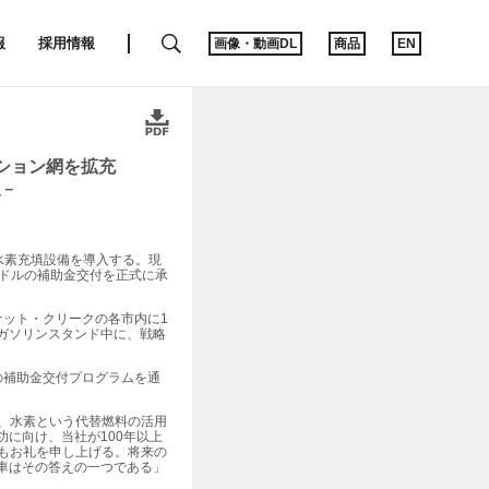
SEARCH
報
採用情報
画像・動画DL
商品
EN
ション網を拡充
入－
水素充填設備を導入する。現
,500ドルの補助金交付を正式に承
ット・クリークの各市内に1
ガソリンスタンド中に、戦略
の補助金交付プログラムを通
は、水素という代替燃料の活用
に向け、当社が100年以上
にもお礼を申し上げる。将来の
車はその答えの一つである」