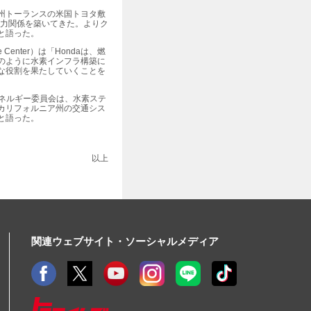
ア州トーランスの米国トヨタ敷
協力関係を築いてきた。よりク
と語った。
nter）は「Hondaは、燃
のように水素インフラ構築に
な役割を果たしていくことを
・エネルギー委員会は、水素ステ
カリフォルニア州の交通シス
と語った。
以上
関連ウェブサイト・ソーシャルメディア