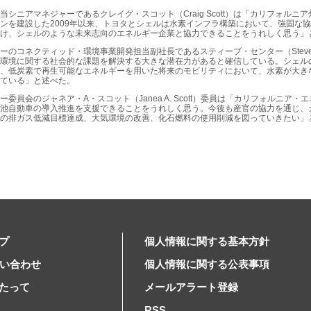
ニアマネジャーであるクレイグ・スコット（Craig Scott）は「カリフォルニ
ンを建設した2009年以来、トヨタとシェルは水素インフラ構築において、強固な
け、シェルのような未来志向のエネルギー企業と協力できることをうれしく思う」
コネクティッド・環境事業開発担当副社長であるスティーブ・センター（Steve Ce
環境に関する社会的な課題を解決する大きな潜在力があると確信している。シェル
、低炭素で再生可能なエネルギーを用いた将来のモビリティにおいて、水素が大き
ている」と述べた。
員会のジャネア・A・スコット（Janea A. Scott）委員は「カリフォルニア
池自動車の導入推進を支援できることをうれしく思う。今後も産官の協力を通じ、
の排ガス低減目標達成、大気環境の改善、化石燃料の使用削減を図っていきたい」
プ
個人情報に関する基本方針
問い合わせ
個人情報に関する公表事項
たって
メールアラート登録
RSS