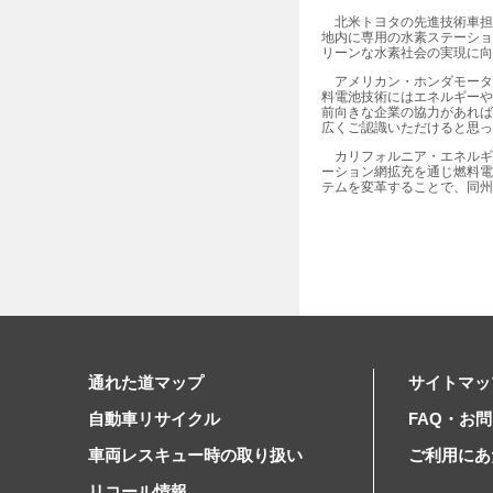
北米トヨタの先進技術車担当シ
地内に専用の水素ステーショ
リーンな水素社会の実現に向
アメリカン・ホンダモーターの
料電池技術にはエネルギーや
前向きな企業の協力があれば
広くご認識いただけると思っ
カリフォルニア・エネルギー委
ーション網拡充を通じ燃料電
テムを変革することで、同州
通れた道マップ
サイトマッ
自動車リサイクル
FAQ・お
車両レスキュー時の取り扱い
ご利用にあ
リコール情報