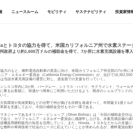
報
ニュースルーム
モビリティ
サステナビリティ
投資家情
ndaとトヨタの協力を得て、米国カリフォルニア州で水素ステー
州政府より約1,600万ドルの補助金を得て、
7か所に水素充填設備を導
の協力のもと、燃料電池自動車の普及に向け、米国カリフォルニア州北部の7か所に
エネルギー委員会（California Energy Commission）が、合計で16,362
ヨタは当該水素充填設備の運営に対し、資金面での支援を行っていく。
ンシスコ市内に3か所、バークレー、シトラス・ハイツ、サクラメント、ウォールナ
Vに乗るお客様に、快適かつ簡単にご利用いただけるよう、既存のシェルブランドの
いく。
大気環境や気候変動などの分野で州が掲げる目標を達成すべく、年間最大1億ドル
革新を支援しており、今回の補助金交付もその一環である。
ジャーであるオリバー・ビショップ（Oliver Bishop）は「今回の補助金交付
であり、カリフォルニア・エネルギー委員会に感謝申し上げる。水素充填設備の成功
送機器用燃料販売の知見を活用していく。また、Honda、トヨタなどからの支援
な燃料や車両技術で社会のニーズに応えていくことが求められるが、燃料電池自動