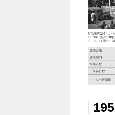
展示車両267台の
1953年（昭和2
ウ」として新たに
開催会場
開催期間
来場者数
出展会社数
トヨタ出展車両
195