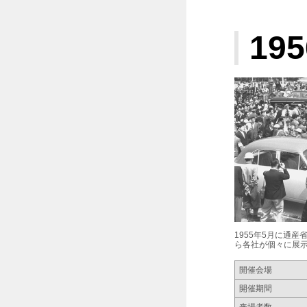
195
1955年5月に通
ら各社が個々に展
開催会場
開催期間