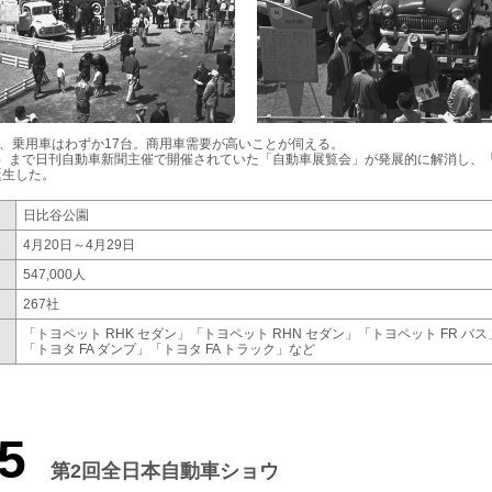
内、乗用車はわずか17台。商用車需要が高いことが伺える。
8年）まで日刊自動車新聞主催で開催されていた「自動車展覧会」が発展的に解消し、
誕生した。
日比谷公園
4月20日～4月29日
547,000人
267社
「トヨペット RHK セダン」
「トヨペット RHN セダン」
「トヨペット FR バス
「トヨタ FA ダンプ」
「トヨタ FA トラック」など
5
第2回全日本自動車ショウ