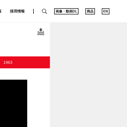
SEARCH
報
採用情報
画像・動画DL
商品
EN
1963