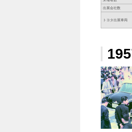
来場者数
出展会社数
トヨタ出展車両
195