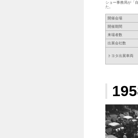
ショー事務局が「
た。
開催会場
開催期間
来場者数
出展会社数
トヨタ出展車両
195