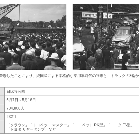
登場したことにより、純国産による本格的な乗用車時代の到来と、トラックの3輪か
日比谷公園
5月7日～5月18日
784,800人
232社
「クラウン」「トヨペット マスター」
「トヨペット RK型」
「トヨタ FA型」
「トヨタ リヤーダンプ」など