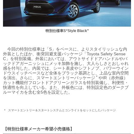
特別仕様車S“Style Black”
今回の特別仕様車は「S」をベースに、よりスタイリッシュな内
外装としたほか、衝突回避支援パッケージ「Toyota Safety Sense
C」を特別装備。外装においては、アウトサイドドアハンドルやバ
ックドアガーニッシュにメッキ加飾を施し、大人らしさとおしゃれ
感を付与した。内装では、シート表皮やシフトノブ、パワーウイン
ドウスイッチベースなど全体をブラック基調とし、上品な室内空間
＊
を演出。さらに、スマートエントリーパッケージ
やIR（赤外線）
カット機能付フロントドアグリーンガラスを特別装備し、利便性・
快適性を向上している。また、外板色には、特別設定色のダークブ
ルーマイカを含む全5色を設定した。
＊
スマートエントリー＆スタートシステムとコンライトをセットにした
パッケージ
特別仕様車メーカー希望小売価格